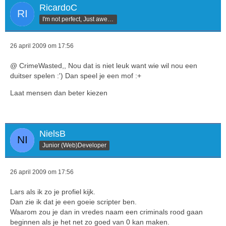
RicardoC
I'm not perfect, Just awesome
26 april 2009 om 17:56
@ CrimeWasted,, Nou dat is niet leuk want wie wil nou een
duitser spelen :') Dan speel je een mof :+
Laat mensen dan beter kiezen
NielsB
Junior (Web)Developer
26 april 2009 om 17:56
Lars als ik zo je profiel kijk.
Dan zie ik dat je een goeie scripter ben.
Waarom zou je dan in vredes naam een criminals rood gaan
beginnen als je het net zo goed van 0 kan maken.