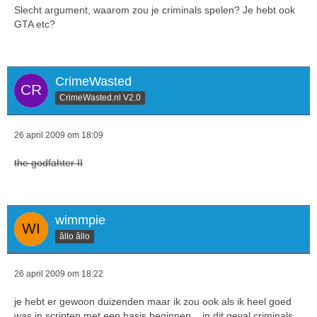
Slecht argument, waarom zou je criminals spelen? Je hebt ook
GTA etc?
CrimeWasted
CrimeWasted.nl V2.0
26 april 2009 om 18:09
the godfahter II
wimmpie
âllo âllo
26 april 2009 om 18:22
je hebt er gewoon duizenden maar ik zou ook als ik heel goed
was in scripten met een basis beginnen... in dit geval criminals