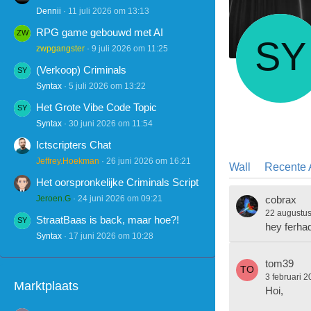
Dennii
11 juli 2026 om 13:13
RPG game gebouwd met AI
zwpgangster
9 juli 2026 om 11:25
(Verkoop) Criminals
Syntax
5 juli 2026 om 13:22
Het Grote Vibe Code Topic
Syntax
30 juni 2026 om 11:54
Ictscripters Chat
Jeffrey.Hoekman
26 juni 2026 om 16:21
Wall
Recente A
Het oorspronkelijke Criminals Script
Jeroen.G
24 juni 2026 om 09:21
cobrax
22 augustu
StraatBaas is back, maar hoe?!
hey ferha
Syntax
17 juni 2026 om 10:28
tom39
3 februari 
Marktplaats
Hoi,