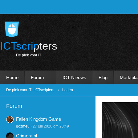
ICTscripters
D
é
p
l
e
k
v
o
o
r
I
T
Home
Forum
ICT Nieuws
Blog
Marktpla
Dé plek voor IT - ICTscripters
Leden
Forum
Fallen Kingdom Game
gozmeu
27 juli 2026 om 23:49
Crimora.nl