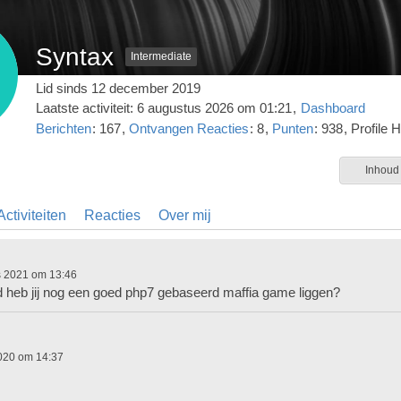
Syntax
Intermediate
Lid sinds 12 december 2019
Laatste activiteit:
6 augustus 2026 om 01:21
Dashboard
Berichten
167
Ontvangen Reacties
8
Punten
938
Profile H
Inhoud
ctiviteiten
Reacties
Over mij
s 2021 om 13:46
d heb jij nog een goed php7 gebaseerd maffia game liggen?
2020 om 14:37