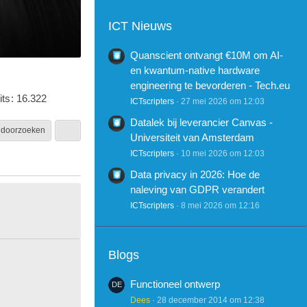
ICT Nieuws
Quanscient ontvangt €10M om AI-
en kwantum-native hardware
engineering te bevorderen - Tech.eu
its
16.322
ICTscripters
27 mei 2026 om 12:03
Datalek bij leverancier Canvas -
 doorzoeken
Universiteit van Amsterdam
ICTscripters
10 mei 2026 om 12:03
Data privacy in 2026: Hoe de
naleving van GDPR verandert
ICTscripters
8 mei 2026 om 12:16
Blogs
Functioneel ontwerp
Dees
28 december 2014 om 12:38