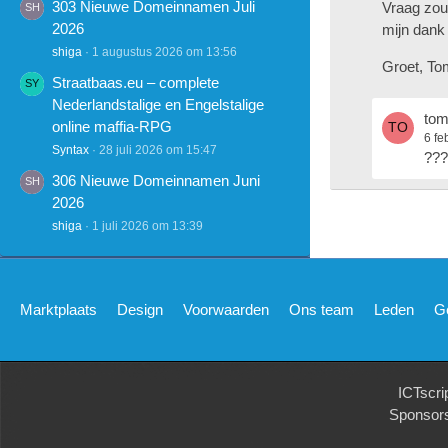
303 Nieuwe Domeinnamen Juli
Vraag zou
2026
mijn dank 
shiga
1 augustus 2026 om 13:56
Groet, To
Straatbaas.eu – complete
Nederlandstalige en Engelstalige
to
online maffia-RPG
6 fe
Syntax
28 juli 2026 om 15:47
???
306 Nieuwe Domeinnamen Juni
2026
shiga
1 juli 2026 om 13:39
Marktplaats
Design
Voorwaarden
Ons team
Leden
G
ICTscri
Sponsor