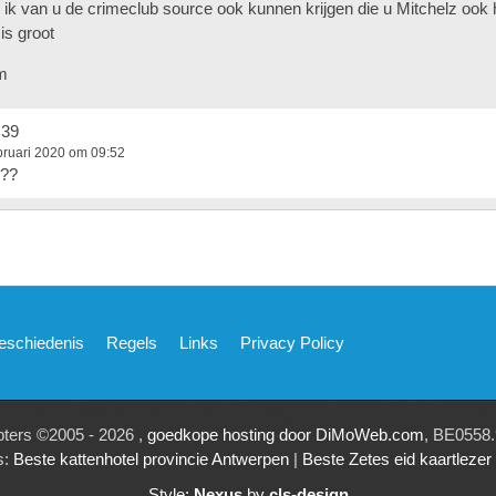
 ik van u de crimeclub source ook kunnen krijgen die u Mitchelz ook 
is groot
m
m39
bruari 2020 om 09:52
??
eschiedenis
Regels
Links
Privacy Policy
pters ©2005 - 2026 ,
goedkope hosting door DiMoWeb.com
, BE0558.
s:
Beste kattenhotel provincie Antwerpen
|
Beste Zetes eid kaartleze
Style:
Nexus
by
cls-design