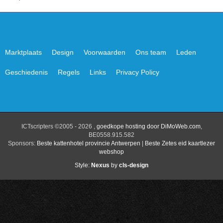
Marktplaats
Design
Voorwaarden
Ons team
Leden
Geschiedenis
Regels
Links
Privacy Policy
ICTscripters ©2005 - 2026 ,
goedkope hosting door DiMoWeb.com
,
BE0558.915.582
Sponsors:
Beste kattenhotel provincie Antwerpen
|
Beste Zetes eid kaartlezer
webshop
Style:
Nexus
by
cls-design