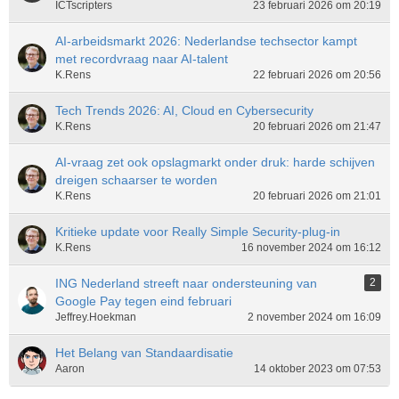
ICTscripters
23 februari 2026 om 20:19
AI-arbeidsmarkt 2026: Nederlandse techsector kampt
met recordvraag naar AI-talent
K.Rens
22 februari 2026 om 20:56
Tech Trends 2026: AI, Cloud en Cybersecurity
K.Rens
20 februari 2026 om 21:47
AI-vraag zet ook opslagmarkt onder druk: harde schijven
dreigen schaarser te worden
K.Rens
20 februari 2026 om 21:01
Kritieke update voor Really Simple Security-plug-in
K.Rens
16 november 2024 om 16:12
ING Nederland streeft naar ondersteuning van
2
Google Pay tegen eind februari
Jeffrey.Hoekman
2 november 2024 om 16:09
Het Belang van Standaardisatie
Aaron
14 oktober 2023 om 07:53