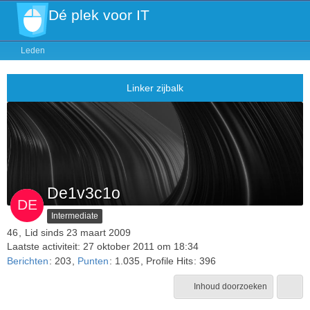
Dé plek voor IT
Leden
De1v3c1o
Intermediate
46
Lid sinds 23 maart 2009
Laatste activiteit:
27 oktober 2011 om 18:34
Berichten
203
Punten
1.035
Profile Hits
396
Inhoud doorzoeken