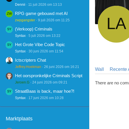
Dennii
11 juli 2026 om 13:13
RPG game gebouwd met AI
zwpgangster
9 juli 2026 om 11:25
(Verkoop) Criminals
Syntax
5 juli 2026 om 13:22
Het Grote Vibe Code Topic
Syntax
30 juni 2026 om 11:54
Ictscripters Chat
Jeffrey.Hoekman
26 juni 2026 om 16:21
Wall
Recente A
Het oorspronkelijke Criminals Script
Jeroen.G
24 juni 2026 om 09:21
There are no com
StraatBaas is back, maar hoe?!
Syntax
17 juni 2026 om 10:28
Marktplaats