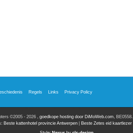
eschiedenis
Regels
Links
Privacy Policy
pters ©2005 - 2026 ,
goedkope hosting door DiMoWeb.com
, BE0558.
s:
Beste kattenhotel provincie Antwerpen
|
Beste Zetes eid kaartleze
Style:
Nexus
by
cls-design