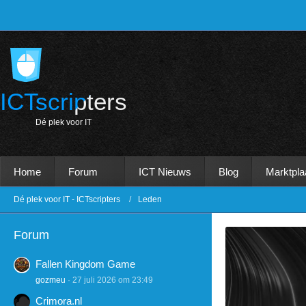
ICTscripters
D
é
p
l
e
k
v
o
o
r
I
T
Home
Forum
ICT Nieuws
Blog
Marktpla
Dé plek voor IT - ICTscripters
Leden
Forum
Fallen Kingdom Game
gozmeu
27 juli 2026 om 23:49
Crimora.nl