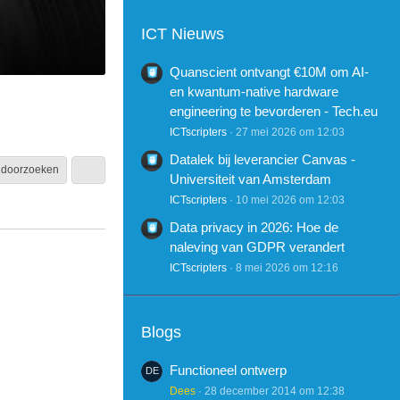
ICT Nieuws
Quanscient ontvangt €10M om AI-
en kwantum-native hardware
engineering te bevorderen - Tech.eu
ICTscripters
27 mei 2026 om 12:03
Datalek bij leverancier Canvas -
 doorzoeken
Universiteit van Amsterdam
ICTscripters
10 mei 2026 om 12:03
Data privacy in 2026: Hoe de
naleving van GDPR verandert
ICTscripters
8 mei 2026 om 12:16
Blogs
Functioneel ontwerp
Dees
28 december 2014 om 12:38