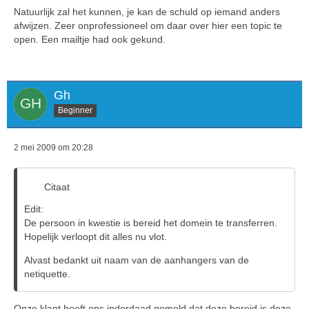
Natuurlijk zal het kunnen, je kan de schuld op iemand anders
afwijzen. Zeer onprofessioneel om daar over hier een topic te
open. Een mailtje had ook gekund.
Gh
Beginner
2 mei 2009 om 20:28
Citaat
Edit:
De persoon in kwestie is bereid het domein te transferren.
Hopelijk verloopt dit alles nu vlot.
Alvast bedankt uit naam van de aanhangers van de
netiquette.
Onze klant heeft ons inderdaad gemeld dat deze bereid is deze