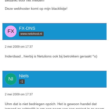
Bedankt voor het melden!
Deze webhoster komt op mijn blacklistje!
FX-DNS
www.netohost.nl
2 mei 2009 om 17:37
Inderdaad , hierbij is Netulions ook bij betrokken geraakt ^o)
Niels
-1
2 mei 2009 om 17:37
Uhm dat is niet bedriegen opzich. Het is gewoon handel dat
iemand zo achterlijk is om een naam van een project in ze naam