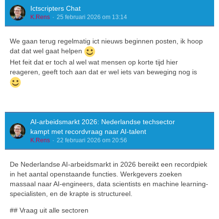
Ictscripters Chat
K.Rens
25 februari 2026 om 13:14
We gaan terug regelmatig ict nieuws beginnen posten, ik hoop
dat dat wel gaat helpen
Het feit dat er toch al wel wat mensen op korte tijd hier
reageren, geeft toch aan dat er wel iets van beweging nog is
AI-arbeidsmarkt 2026: Nederlandse techsector
kampt met recordvraag naar AI-talent
K.Rens
22 februari 2026 om 20:56
De Nederlandse AI-arbeidsmarkt in 2026 bereikt een recordpiek
in het aantal openstaande functies. Werkgevers zoeken
massaal naar AI-engineers, data scientists en machine learning-
specialisten, en de krapte is structureel.
## Vraag uit alle sectoren