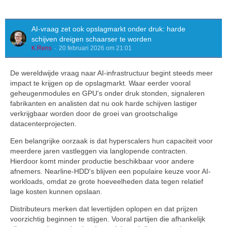
AI-vraag zet ook opslagmarkt onder druk: harde
schijven dreigen schaarser te worden
K.Rens
20 februari 2026 om 21:01
De wereldwijde vraag naar AI-infrastructuur begint steeds meer
impact te krijgen op de opslagmarkt. Waar eerder vooral
geheugenmodules en GPU's onder druk stonden, signaleren
fabrikanten en analisten dat nu ook harde schijven lastiger
verkrijgbaar worden door de groei van grootschalige
datacenterprojecten.
Een belangrijke oorzaak is dat hyperscalers hun capaciteit voor
meerdere jaren vastleggen via langlopende contracten.
Hierdoor komt minder productie beschikbaar voor andere
afnemers. Nearline-HDD's blijven een populaire keuze voor AI-
workloads, omdat ze grote hoeveelheden data tegen relatief
lage kosten kunnen opslaan.
Distributeurs merken dat levertijden oplopen en dat prijzen
voorzichtig beginnen te stijgen. Vooral partijen die afhankelijk