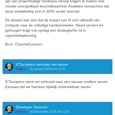
zijn van projectmatige hardware-inkoop krijgen te maken met
minder voorspelbare beschikbaarheid. Analisten verwachten dat
deze ontwikkeling zich in 2026 verder doorzet.
De situatie laat zien dat de impact van AI zich uitbreidt van
compute naar de volledige hardwareketen. Naast servers en
geheugen krijgt ook opslag een strategische rol in
capaciteitsplanning.
Bron: ChannelConnect
ICTscripters verhuisd van server
K.Rens
31 januari 2026 om 12:21
ICTscripters werd net verhuisd naar een nieuwe snellere server.
Excuses dat we hierdoor tijdelijk onbereikbaar waren.
Developer Gezocht
K.Rens
30 december 2025 om 12:32