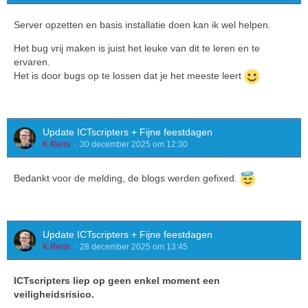
Server opzetten en basis installatie doen kan ik wel helpen.
Het bug vrij maken is juist het leuke van dit te leren en te
ervaren.
Het is door bugs op te lossen dat je het meeste leert
Update ICTscripters + Fijne feestdagen
K.Rens
30 december 2025 om 12:30
Bedankt voor de melding, de blogs werden gefixed.
Update ICTscripters + Fijne feestdagen
K.Rens
28 december 2025 om 13:45
ICTscripters liep op geen enkel moment een
veiligheidsrisico.