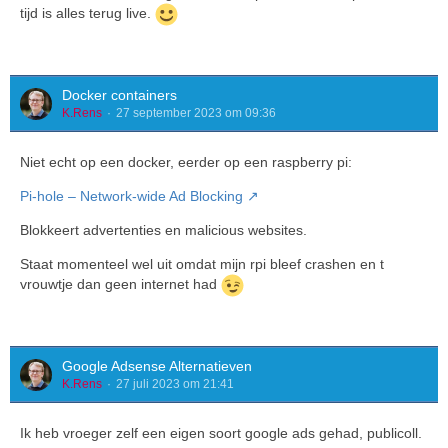
tijd is alles terug live.
Docker containers
K.Rens
27 september 2023 om 09:36
Niet echt op een docker, eerder op een raspberry pi:
Pi-hole – Network-wide Ad Blocking
Blokkeert advertenties en malicious websites.
Staat momenteel wel uit omdat mijn rpi bleef crashen en t
vrouwtje dan geen internet had
Google Adsense Alternatieven
K.Rens
27 juli 2023 om 21:41
Ik heb vroeger zelf een eigen soort google ads gehad, publicoll.