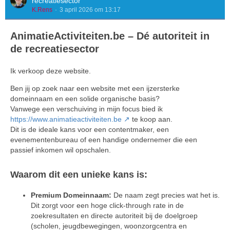
recreatiesector
K.Rens
3 april 2026 om 13:17
AnimatieActiviteiten.be – Dé autoriteit in
de recreatiesector
Ik verkoop deze website.
Ben jij op zoek naar een website met een ijzersterke
domeinnaam en een solide organische basis?
Vanwege een verschuiving in mijn focus bied ik
https://www.animatieactiviteiten.be
te koop aan.
Dit is de ideale kans voor een contentmaker, een
evenementenbureau of een handige ondernemer die een
passief inkomen wil opschalen.
Waarom dit een unieke kans is:
Premium Domeinnaam:
De naam zegt precies wat het is.
Dit zorgt voor een hoge click-through rate in de
zoekresultaten en directe autoriteit bij de doelgroep
(scholen, jeugdbewegingen, woonzorgcentra en