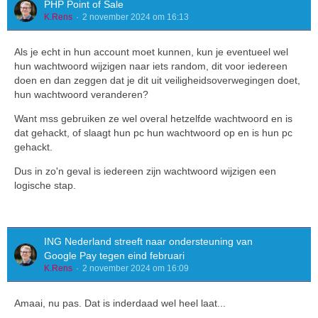
PHP Point of Sale
K.Rens
2 november 2024 om 16:13
Als je echt in hun account moet kunnen, kun je eventueel wel
hun wachtwoord wijzigen naar iets random, dit voor iedereen
doen en dan zeggen dat je dit uit veiligheidsoverwegingen doet,
hun wachtwoord veranderen?
Want mss gebruiken ze wel overal hetzelfde wachtwoord en is
dat gehackt, of slaagt hun pc hun wachtwoord op en is hun pc
gehackt.
Dus in zo'n geval is iedereen zijn wachtwoord wijzigen een
logische stap.
ING Nederland streeft naar ondersteuning van
Google Pay tegen eind februari
K.Rens
2 november 2024 om 16:09
Amaai, nu pas. Dat is inderdaad wel heel laat...