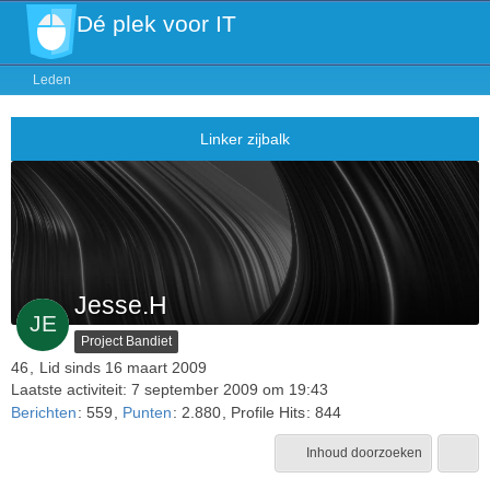
Dé plek voor IT
Leden
Jesse.H
Project Bandiet
46
Lid sinds 16 maart 2009
Laatste activiteit:
7 september 2009 om 19:43
Berichten
559
Punten
2.880
Profile Hits
844
Inhoud doorzoeken