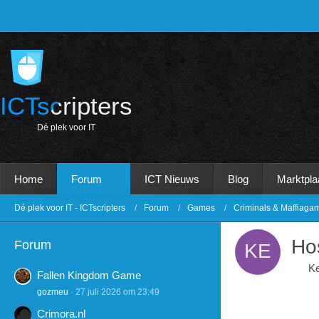
ICTscripters
D
é
p
l
e
k
v
o
o
r
I
T
Home
Forum
ICT Nieuws
Blog
Marktpla
Dé plek voor IT - ICTscripters
Forum
Games
Criminals & Maffiaga
Ho
Forum
K
Fallen Kingdom Game
gozmeu
27 juli 2026 om 23:49
Crimora.nl