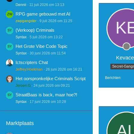
Dennii
11 juli 2026 om 13:13
RPG game gebouwd met AI
zwpgangster
9 juli 2026 om 11:25
(Verkoop) Criminals
Syntax
5 juli 2026 om 13:22
Het Grote Vibe Code Topic
Syntax
30 juni 2026 om 11:54
Kevace
Ictscripters Chat
Secret-Gangs
Jeffrey.Hoekman
26 juni 2026 om 16:21
Berichten
Het oorspronkelijke Criminals Script
Jeroen.G
24 juni 2026 om 09:21
StraatBaas is back, maar hoe?!
Syntax
17 juni 2026 om 10:28
Marktplaats