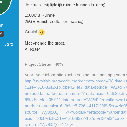
Je zou bij mij tijdelijk ruimte kunnen krijgen;)
1500MB Ruimte
25GB Bandbreedte per maand;)
er
Gratis!
.V
Met vriendelijke groet,
1.272
A. Ruter
Project Starter :
40%
Voor meer informatie kunt u contact met ons opnemen v
http://<woltlab-metacode-marker data-name="b" data-u
c21e-4616-83a2-1b7dbe424ef3" data-source="W2Jd" />
metacode-marker data-name="i" data-uuid="6afb9ec5-
99f8-5ce4efc057f1" data-source="W2ld" />mailto:<wolt
marker data-uuid="6afb9ec5-726a-4117-99f8-5ce4efc05
source="Wy9pXQ==" /><woltlab-metacode-marker dat
uuid="9968e8cf-c21e-4616-83a2-1b7dbe424ef3" data-
source="Wy9iXQ==" />