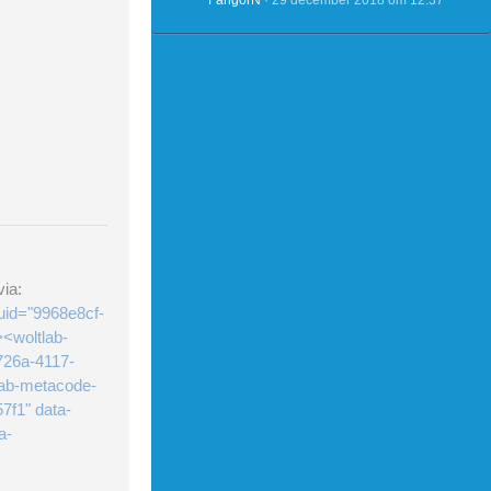
FangorN
29 december 2018 om 12:37
ia:
uid="9968e8cf-
<woltlab-
726a-4117-
lab-metacode-
7f1" data-
a-