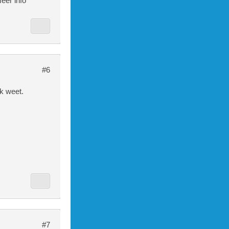
eer info
#6
k weet.
#7