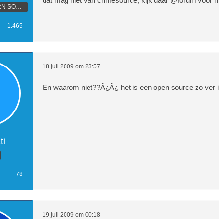
dat mag niet van crimesource, kijk daar @forum voor m
WAN\'T TO LEARN SOMETHING
1.465
18 juli 2009 om 23:57
En waarom niet??Â¿Â¿ het is een open source zo ver i
ti
78
19 juli 2009 om 00:18