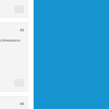
#3
t crimesource
#4