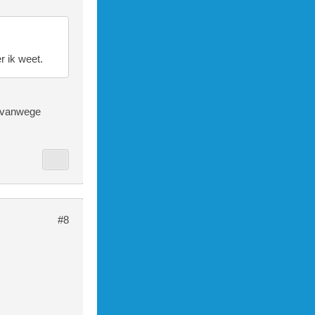
 ik weet.
, vanwege
#8