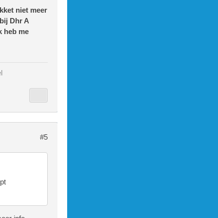
kket niet meer
bij Dhr A
ik heb me
l
#5
pt