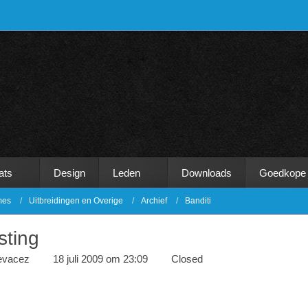
ats
Design
Leden
Downloads
Goedkope
mes
Uitbreidingen en Overige
Archief
Banditi
sting
evacez
18 juli 2009 om 23:09
Closed