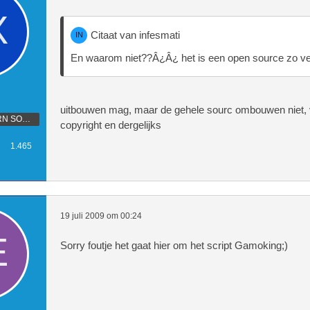
Citaat van infesmati
En waarom niet??Â¿Â¿ het is een open source zo ver
uitbouwen mag, maar de gehele sourc ombouwen niet
WAN\'T TO LEARN SOMETHING
copyright en dergelijks
1.465
19 juli 2009 om 00:24
Sorry foutje het gaat hier om het script Gamoking;)