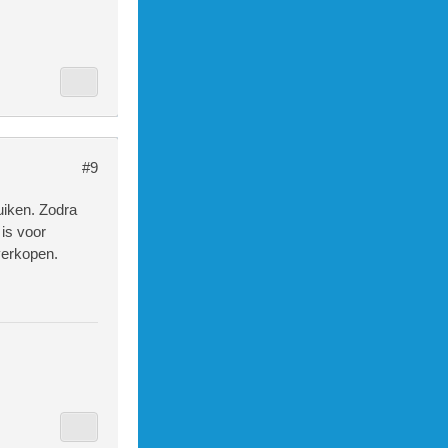
#9
uiken. Zodra
 is voor
verkopen.