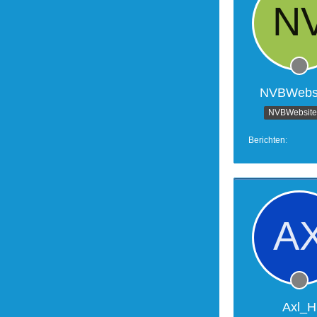
NVBWebsi
NVBWebsites
Berichten
Axl_H