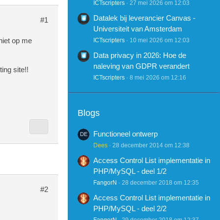
ICTscripters
27 mei 2026 om 12:03
Datalek bij leverancier Canvas -
#1
Universiteit van Amsterdam
niet op me
ICTscripters
10 mei 2026 om 12:03
Data privacy in 2026: Hoe de
naleving van GDPR verandert
ng site!!
ICTscripters
8 mei 2026 om 12:16
Blogs
Functioneel ontwerp
Dees
28 december 2014 om 12:38
Access Control List implementatie in
PHP/MySQL - deel 1/2
FangorN
28 december 2018 om 12:35
#2
Access Control List implementatie in
PHP/MySQL - deel 2/2