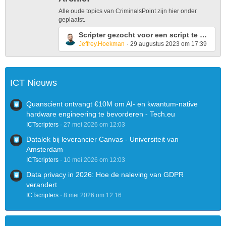
t
Alle oude topics van CriminalsPoint zijn hier onder
P
geplaatst.
o
L
Scripter gezocht voor een script te maken zoals banditi.nl
s
Jeffrey.Hoekman
29 augustus 2023 om 17:39
a
t
s
s
t
P
ICT Nieuws
o
s
Quanscient ontvangt €10M om AI- en kwantum-native
t
hardware engineering te bevorderen - Tech.eu
s
ICTscripters
27 mei 2026 om 12:03
Datalek bij leverancier Canvas - Universiteit van
Amsterdam
ICTscripters
10 mei 2026 om 12:03
Data privacy in 2026: Hoe de naleving van GDPR
verandert
ICTscripters
8 mei 2026 om 12:16