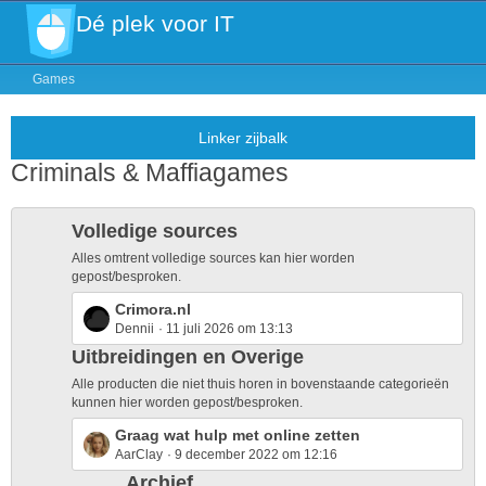
Dé plek voor IT
Games
Criminals & Maffiagames
Volledige sources
Alles omtrent volledige sources kan hier worden
gepost/besproken.
L
Crimora.nl
Dennii
11 juli 2026 om 13:13
a
s
Uitbreidingen en Overige
t
Alle producten die niet thuis horen in bovenstaande categorieën
P
kunnen hier worden gepost/besproken.
o
L
Graag wat hulp met online zetten
s
AarClay
9 december 2022 om 12:16
a
t
s
Archief
s