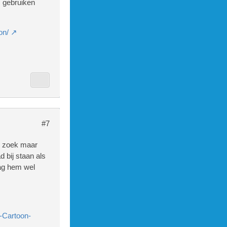
s gebruiken
on/
#7
zoek maar
 bij staan als
ag hem wel
r-Cartoon-