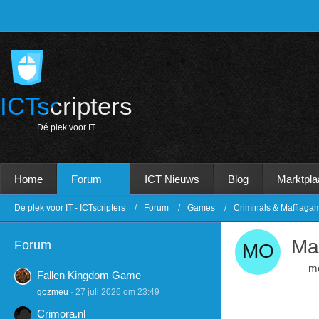
ICTscripters
D
é
p
l
e
k
v
o
o
r
I
T
Home
Forum
ICT Nieuws
Blog
Marktpla
Dé plek voor IT - ICTscripters
Forum
Games
Criminals & Maffiaga
Ma
Forum
m
Fallen Kingdom Game
gozmeu
27 juli 2026 om 23:49
Crimora.nl