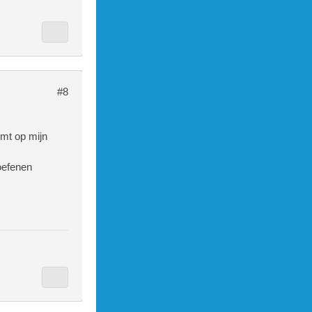
#8
mt op mijn
 oefenen