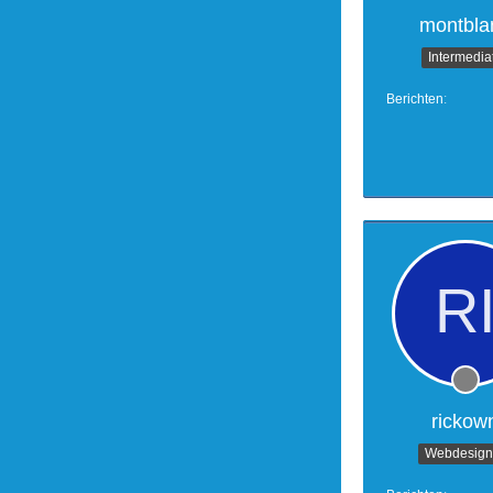
montbla
Intermedia
Berichten
rickow
Webdesign