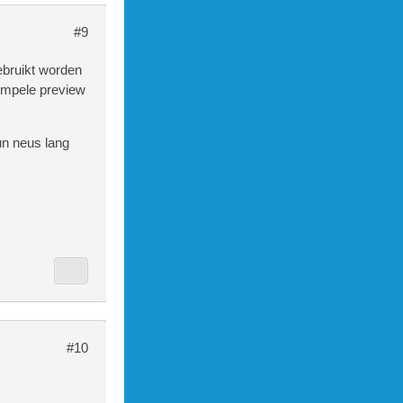
#9
ebruikt worden
impele preview
un neus lang
#10