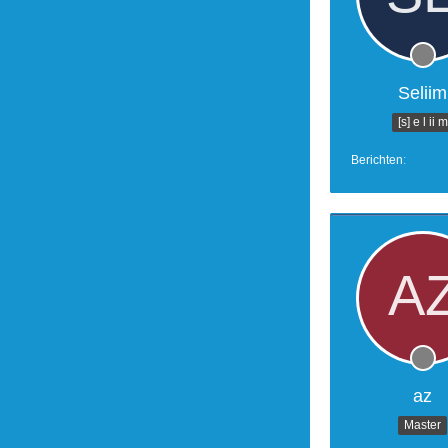
Seliim
[s] e l ii m
Berichten
az
Master