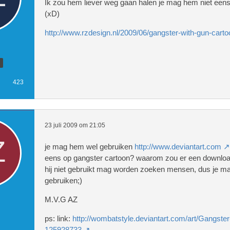
Ik zou hem liever weg gaan halen je mag hem niet een
(xD)
http://www.rzdesign.nl/2009/06/gangster-with-gun-carto
423
23 juli 2009 om 21:05
je mag hem wel gebruiken
http://www.deviantart.com
eens op gangster cartoon? waarom zou er een download
hij niet gebruikt mag worden zoeken mensen, dus je m
gebruiken;)
M.V.G AZ
ps: link:
http://wombatstyle.deviantart.com/art/Gangste
125928733