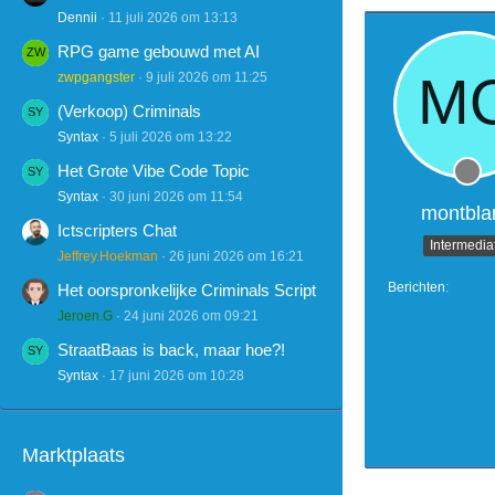
Dennii
11 juli 2026 om 13:13
RPG game gebouwd met AI
zwpgangster
9 juli 2026 om 11:25
(Verkoop) Criminals
Syntax
5 juli 2026 om 13:22
Het Grote Vibe Code Topic
Syntax
30 juni 2026 om 11:54
montbla
Ictscripters Chat
Intermedia
Jeffrey.Hoekman
26 juni 2026 om 16:21
Berichten
Het oorspronkelijke Criminals Script
Jeroen.G
24 juni 2026 om 09:21
StraatBaas is back, maar hoe?!
Syntax
17 juni 2026 om 10:28
Marktplaats