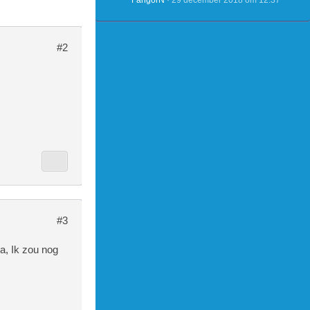
FangorN
29 december 2018 om 12:37
#2
#3
ja, Ik zou nog