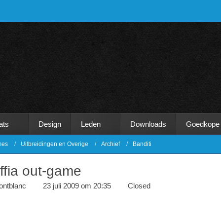
ats
Design
Leden
Downloads
Goedkope
mes
Uitbreidingen en Overige
Archief
Banditi
ffia out-game
ontblanc
23 juli 2009 om 20:35
Closed