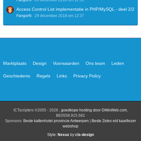
FangorN
28 december 2018 om 12:35
Access Control List implementatie in PHP/MySQL - deel 2/2
FangorN
29 december 2018 om 12:37
Marktplaats
Design
Voorwaarden
Ons team
Leden
Geschiedenis
Regels
Links
Privacy Policy
ICTscripters ©2005 - 2026 ,
goedkope hosting door DiMoWeb.com
,
BE0558.915.582
Sponsors:
Beste kattenhotel provincie Antwerpen
|
Beste Zetes eid kaartlezer
webshop
Style:
Nexus
by
cls-design