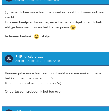
Seliim
23 maart 2011 om 23:02
@ Bever ik ben misschien niet goed in css & html maar ook niet
slecht.
Dus een beetje er tussen in, en ik ben er al uitgekomen ik heb
eht gedaan met divs en het lukt nu prima
Iedereen bedankt
:slotje:
PHP functie vraag
Seliim
23 maart 2011 om 22:19
Kunnen jullie misschien een voorbeeld voor me maken hoe je
het kan doen met css en html?
Ik ben helemaal niet goed in css ^o)
Ondertussen probeer ik het tog even