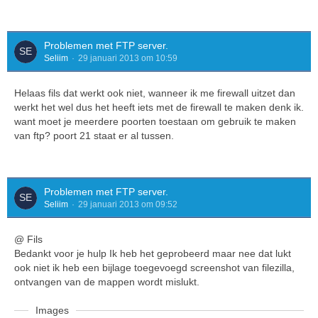
Problemen met FTP server.
Seliim
29 januari 2013 om 10:59
Helaas fils dat werkt ook niet, wanneer ik me firewall uitzet dan
werkt het wel dus het heeft iets met de firewall te maken denk ik.
want moet je meerdere poorten toestaan om gebruik te maken
van ftp? poort 21 staat er al tussen.
Problemen met FTP server.
Seliim
29 januari 2013 om 09:52
@ Fils
Bedankt voor je hulp Ik heb het geprobeerd maar nee dat lukt
ook niet ik heb een bijlage toegevoegd screenshot van filezilla,
ontvangen van de mappen wordt mislukt.
Images