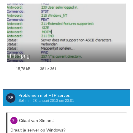
FTP.png
15,78 kB
381 × 361
Problemen met FTP server.
Seliim
28 januari 2013 om 23:01
Citaat van Stefan.J
Draait je server op Windows?