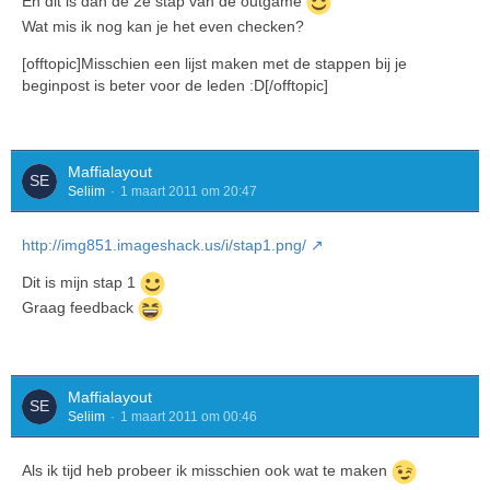
En dit is dan de 2e stap van de outgame
Wat mis ik nog kan je het even checken?
[offtopic]Misschien een lijst maken met de stappen bij je
beginpost is beter voor de leden :D[/offtopic]
Maffialayout
Seliim
1 maart 2011 om 20:47
http://img851.imageshack.us/i/stap1.png/
Dit is mijn stap 1
Graag feedback
Maffialayout
Seliim
1 maart 2011 om 00:46
Als ik tijd heb probeer ik misschien ook wat te maken