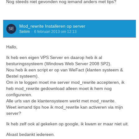
Nog steeds niet gevonden nog iemand anders met tips?
Mod_rewrite Installeren op server
Seliim
6 februari 2013 om 12:13
Hallo,
Ik heb een eigen VPS Server en daarop heb ik al
besturingssysteem (Windows Web Server 2008 SP2).
Nou heb ik een script er op van WeFact (klanten systeem &
Bestel systeem).
Om in te loggen moet me server mod_rewrite accepteren, ik
heb mod_rewrite gedownload alleen moet ik hem nog
configureren.
Alle urls van de klantensysteem werkt met mod_rewrite.
Weet iemand tips hoe ik mod_rewrite kan activeren via mijn
server?
Ik heb zelf ook al gekeken op google, ik kwam er maar niet uit.
Alvast bedankt iedereen.