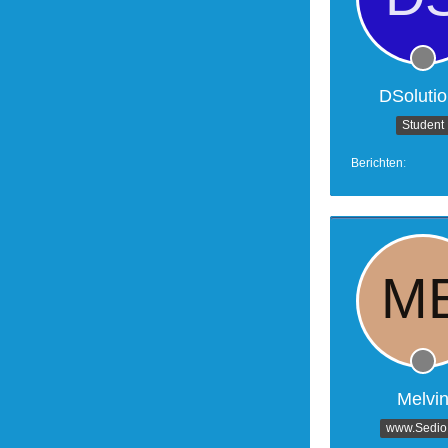
DSoluti
Student
Berichten
Melvi
www.Sedio.