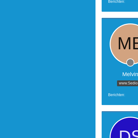
Berichten
Melvi
www.Sedio.
Berichten