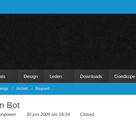
ats
Design
Leden
Downloads
Goedkope
erige
Archief
Request
n Bot
unpower
30 juni 2009 om 16:34
Closed