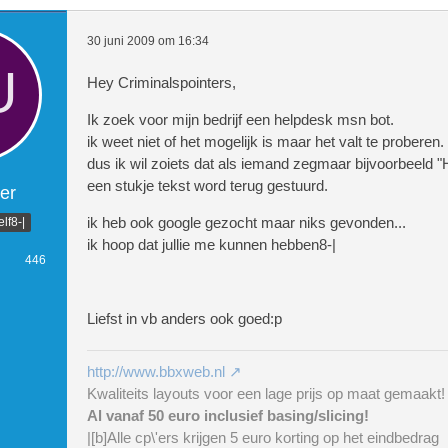
30 juni 2009 om 16:34
Hey Criminalspointers,
Ik zoek voor mijn bedrijf een helpdesk msn bot.
ik weet niet of het mogelijk is maar het valt te proberen.
dus ik wil zoiets dat als iemand zegmaar bijvoorbeeld "H
een stukje tekst word terug gestuurd.
er
ik heb ook google gezocht maar niks gevonden...
lf8-|
ik hoop dat jullie me kunnen hebben8-|
446
Liefst in vb anders ook goed:p
http://www.bbxweb.nl
Kwaliteits layouts voor een lage prijs op maat gemaakt!
Al vanaf 50 euro inclusief basing/slicing!
|[b]Alle cp\'ers krijgen 5 euro korting op het eindbedrag