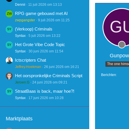
Dennii
11 juli 2026 om 13:13
RPG game gebouwd met AI
zwpgangster
9 juli 2026 om 11:25
(Verkoop) Criminals
Syntax
5 juli 2026 om 13:22
Het Grote Vibe Code Topic
Syntax
30 juni 2026 om 11:54
Gunpow
Ictscripters Chat
The one himse
Jeffrey.Hoekman
26 juni 2026 om 16:21
Berichten
Het oorspronkelijke Criminals Script
Jeroen.G
24 juni 2026 om 09:21
StraatBaas is back, maar hoe?!
Syntax
17 juni 2026 om 10:28
Marktplaats