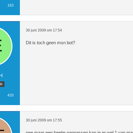
163
30 juni 2009 om 17:54
Dit is toch geen msn bot?
H
te
420
30 juni 2009 om 17:55
nee maar een beetje aanpassen kan je er wel 1 van m