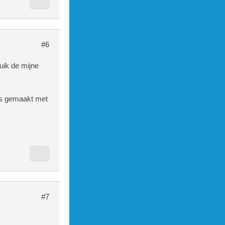
#6
uik de mijne
 is gemaakt met
#7