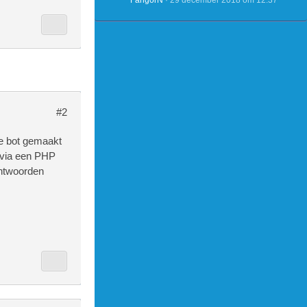
FangorN
29 december 2018 om 12:37
#2
ke bot gemaakt
 via een PHP
antwoorden