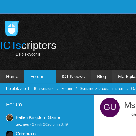
ICTscripters
D
é
p
l
e
k
v
o
o
r
I
T
Home
Forum
ICT Nieuws
Blog
Marktpla
Dé plek voor IT - ICTscripters
Forum
Scripting & programmeren
Ov
Ms
Forum
G
Fallen Kingdom Game
gozmeu
27 juli 2026 om 23:49
Crimora.nl