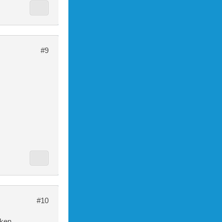
#9
#10
aken