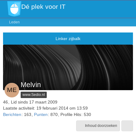
Dé plek voor IT
Leden
Melvin
www.Sedio.nl
46
Lid sinds 17 maart 2009
Laatste activiteit:
19 februari 2014 om 13:59
Berichten
163
Punten
870
Profile Hits
530
Inhoud doorzoeken