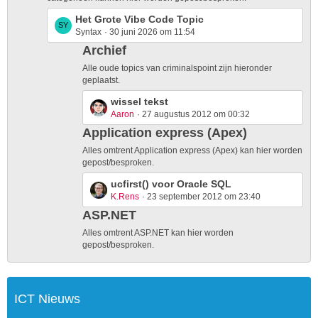
o
L
Het Grote Vibe Code Topic
s
Syntax
30 juni 2026 om 11:54
a
t
s
Archief
s
t
Alle oude topics van criminalspoint zijn hieronder
P
geplaatst.
o
L
wissel tekst
s
Aaron
27 augustus 2012 om 00:32
a
t
s
Application express (Apex)
s
t
Alles omtrent Application express (Apex) kan hier worden
P
gepost/besproken.
o
L
ucfirst() voor Oracle SQL
s
K.Rens
23 september 2012 om 23:40
a
t
s
ASP.NET
s
t
Alles omtrent ASP.NET kan hier worden
P
gepost/besproken.
o
s
t
ICT Nieuws
s