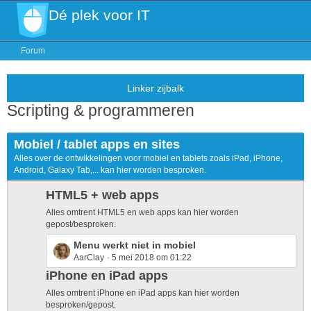
Dé plek voor IT
Forum
Scripting & programmeren
Mobiel / tablet apps en sites
Alles over de ontwikkelingen voor mobiel en tablets zoals iPad, iPhone,
Android, Galaxy Tab,... kan hier worden besproken.
HTML5 + web apps
Alles omtrent HTML5 en web apps kan hier worden
gepost/besproken.
L
Menu werkt niet in mobiel
AarClay
5 mei 2018 om 01:22
a
s
iPhone en iPad apps
t
Alles omtrent iPhone en iPad apps kan hier worden
P
besproken/gepost.