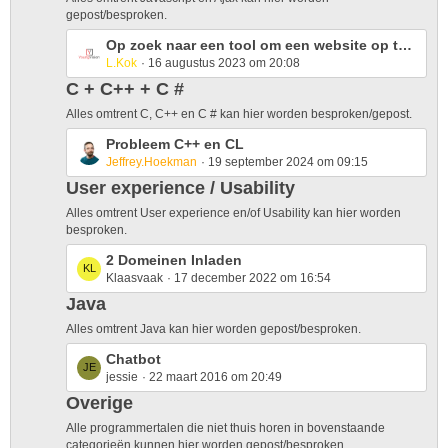
P
gepost/besproken.
o
L
Op zoek naar een tool om een website op te nemen
s
L.Kok
16 augustus 2023 om 20:08
a
t
s
C + C++ + C #
s
t
Alles omtrent C, C++ en C # kan hier worden besproken/gepost.
P
L
Probleem C++ en CL
o
Jeffrey.Hoekman
19 september 2024 om 09:15
a
s
s
t
User experience / Usability
t
s
Alles omtrent User experience en/of Usability kan hier worden
P
besproken.
o
L
2 Domeinen Inladen
s
Klaasvaak
17 december 2022 om 16:54
a
t
s
Java
s
t
Alles omtrent Java kan hier worden gepost/besproken.
P
L
Chatbot
o
jessie
22 maart 2016 om 20:49
a
s
s
t
Overige
t
s
Alle programmertalen die niet thuis horen in bovenstaande
P
categorieën kunnen hier worden gepost/besproken.