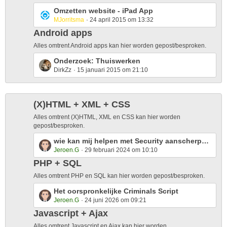
o
L
Omzetten website - iPad App
s
MJorritsma
24 april 2015 om 13:32
a
t
s
Android apps
s
t
Alles omtrent Android apps kan hier worden gepost/besproken.
P
L
Onderzoek: Thuiswerken
o
DirkZz
15 januari 2015 om 21:10
a
s
s
t
t
s
P
(X)HTML + XML + CSS
o
Alles omtrent (X)HTML, XML en CSS kan hier worden
s
gepost/besproken.
t
L
wie kan mij helpen met Security aanscherpen voor nmijn website
s
Jeroen.G
29 februari 2024 om 10:10
a
s
PHP + SQL
t
Alles omtrent PHP en SQL kan hier worden gepost/besproken.
P
L
Het oorspronkelijke Criminals Script
o
Jeroen.G
24 juni 2026 om 09:21
a
s
s
t
Javascript + Ajax
t
s
Alles omtrent Javascript en Ajax kan hier worden