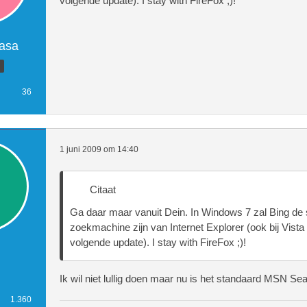
volgende update). I stay with FireFox ;)!
asa
36
1 juni 2009 om 14:40
Citaat
Ga daar maar vanuit Dein. In Windows 7 zal Bing de
zoekmachine zijn van Internet Explorer (ook bij Vista
volgende update). I stay with FireFox ;)!
Ik wil niet lullig doen maar nu is het standaard MSN Se
1.360