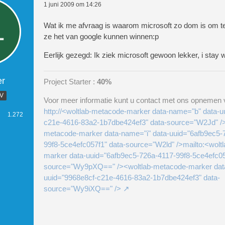
1 juni 2009 om 14:26
Wat ik me afvraag is waarom microsoft zo dom is om t
ze het van google kunnen winnen:p
Eerlijk gezegd: Ik ziek microsoft gewoon lekker, i stay w
er
Project Starter :
40%
.V
Voor meer informatie kunt u contact met ons opnemen v
http://<woltlab-metacode-marker data-name="b" data-u
1.272
c21e-4616-83a2-1b7dbe424ef3" data-source="W2Jd" />
metacode-marker data-name="i" data-uuid="6afb9ec5-
99f8-5ce4efc057f1" data-source="W2ld" />mailto:<wolt
marker data-uuid="6afb9ec5-726a-4117-99f8-5ce4efc05
source="Wy9pXQ==" /><woltlab-metacode-marker dat
uuid="9968e8cf-c21e-4616-83a2-1b7dbe424ef3" data-
source="Wy9iXQ==" />