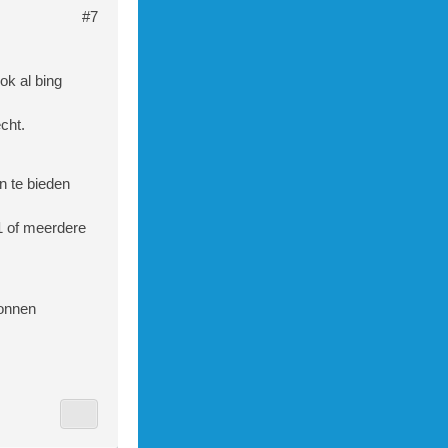
#7
ok al bing
cht.
n te bieden
 1 of meerdere
tonnen