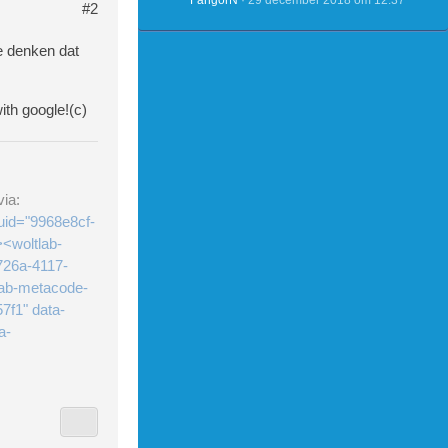
FangorN
29 december 2018 om 12:37
#2
e denken dat
ith google!(c)
ia:
uid="9968e8cf-
<woltlab-
726a-4117-
lab-metacode-
7f1" data-
a-