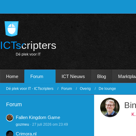
ICTscripters
D
é
p
l
e
k
v
o
o
r
I
T
Home
Forum
ICT Nieuws
Blog
Marktpla
Dé plek voor IT - ICTscripters
Forum
Overig
De lounge
Bin
Forum
K
Fallen Kingdom Game
gozmeu
27 juli 2026 om 23:49
Crimora.nl