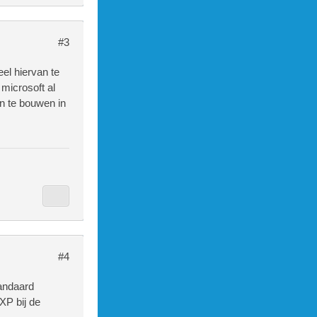
#3
el hiervan te
 microsoft al
n te bouwen in
#4
tandaard
XP bij de