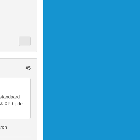
#5
 standaard
 & XP bij de
arch