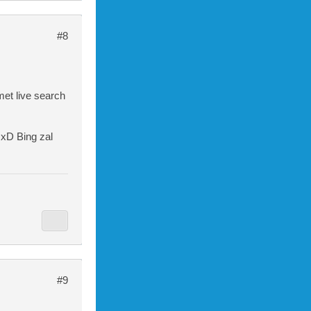
#8
met live search
 xD Bing zal
#9