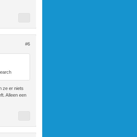
#6
Search
 ze er niets
t. Alleen een