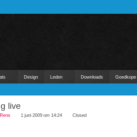
ats
Design
Leden
Downloads
Goedkope
g live
.Rens
1 juni 2009 om 14:24
Closed