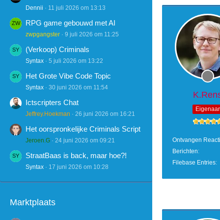
Dennii
11 juli 2026 om 13:13
RPG game gebouwd met AI
zwpgangster
9 juli 2026 om 11:25
(Verkoop) Criminals
Syntax
5 juli 2026 om 13:22
Het Grote Vibe Code Topic
Syntax
30 juni 2026 om 11:54
K.Ren
Ictscripters Chat
Eigenaar
Jeffrey.Hoekman
26 juni 2026 om 16:21
Het oorspronkelijke Criminals Script
Ontvangen React
Jeroen.G
24 juni 2026 om 09:21
Berichten
StraatBaas is back, maar hoe?!
Filebase Entries
Syntax
17 juni 2026 om 10:28
Marktplaats