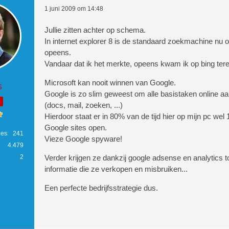
1 juni 2009 om 14:48
Jullie zitten achter op schema.
In internet explorer 8 is de standaard zoekmachine nu o
opeens.
Vandaar dat ik het merkte, opeens kwam ik op bing tere
Microsoft kan nooit winnen van Google.
s
Google is zo slim geweest om alle basistaken online aa
(docs, mail, zoeken, ...)
Hierdoor staat er in 80% van de tijd hier op mijn pc wel
Google sites open.
ies
241
Vieze Google spyware!
4.479
2
Verder krijgen ze dankzij google adsense en analytics 
informatie die ze verkopen en misbruiken...
Een perfecte bedrijfsstrategie dus.