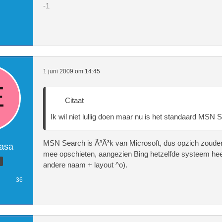
-1
1 juni 2009 om 14:45
Citaat
Ik wil niet lullig doen maar nu is het standaard MSN 
MSN Search is Ã³Ã³k van Microsoft, dus opzich zouden
asa
mee opschieten, aangezien Bing hetzelfde systeem heef
andere naam + layout ^o).
36