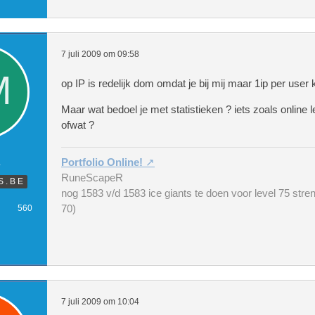
7 juli 2009 om 09:58
op IP is redelijk dom omdat je bij mij maar 1ip per user 
Maar wat bedoel je met statistieken ? iets zoals online 
ofwat ?
E
Portfolio Online!
RuneScapeR
S . B E
nog 1583 v/d 1583 ice giants te doen voor level 75 stren
70)
560
7 juli 2009 om 10:04