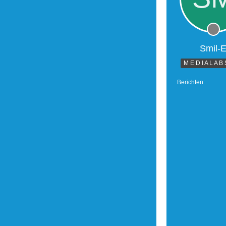
Smil-
M E D I A L A B 
Berichten