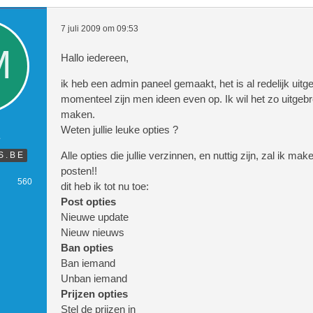
7 juli 2009 om 09:53
Hallo iedereen,
ik heb een admin paneel gemaakt, het is al redelijk uit
momenteel zijn men ideen even op. Ik wil het zo uitgebr
maken.
Weten jullie leuke opties ?
E
Alle opties die jullie verzinnen, en nuttig zijn, zal ik mak
S . B E
posten!!
560
dit heb ik tot nu toe:
Post opties
Nieuwe update
Nieuw nieuws
Ban opties
Ban iemand
Unban iemand
Prijzen opties
Stel de prijzen in