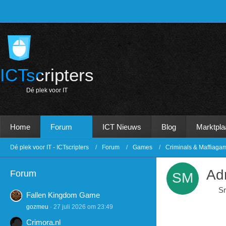
ICTscripters
D
é
p
l
e
k
v
o
o
r
I
T
Home
Forum
ICT Nieuws
Blog
Marktpla
Dé plek voor IT - ICTscripters
Forum
Games
Criminals & Maffiaga
Ad
Forum
Sm
Fallen Kingdom Game
gozmeu
27 juli 2026 om 23:49
Crimora.nl