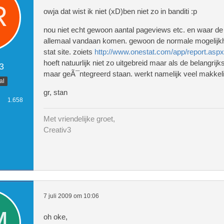
owja dat wist ik niet (xD)ben niet zo in banditi :p
nou niet echt gewoon aantal pageviews etc. en waar d
allemaal vandaan komen. gewoon de normale mogelijk
stat site. zoiets
http://www.onestat.com/app/report.asp
hoeft natuurlijk niet zo uitgebreid maar als de belangrijk
3
maar geÃ¯ntegreerd staan. werkt namelijk veel makkeli
al
gr, stan
1.658
Met vriendelijke groet,
Creativ3
7 juli 2009 om 10:06
oh oke,