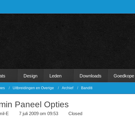
ats
Design
Leden
Downloads
Goedkope
mes
Uitbreidingen en Overige
Archief
Banditi
min Paneel Opties
il-E
7 juli 2009 om 09:53
Closed