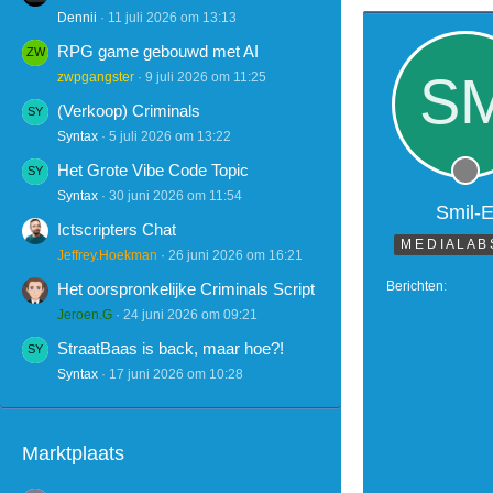
Dennii
11 juli 2026 om 13:13
RPG game gebouwd met AI
zwpgangster
9 juli 2026 om 11:25
(Verkoop) Criminals
Syntax
5 juli 2026 om 13:22
Het Grote Vibe Code Topic
Syntax
30 juni 2026 om 11:54
Smil-
Ictscripters Chat
M E D I A L A B 
Jeffrey.Hoekman
26 juni 2026 om 16:21
Berichten
Het oorspronkelijke Criminals Script
Jeroen.G
24 juni 2026 om 09:21
StraatBaas is back, maar hoe?!
Syntax
17 juni 2026 om 10:28
Marktplaats