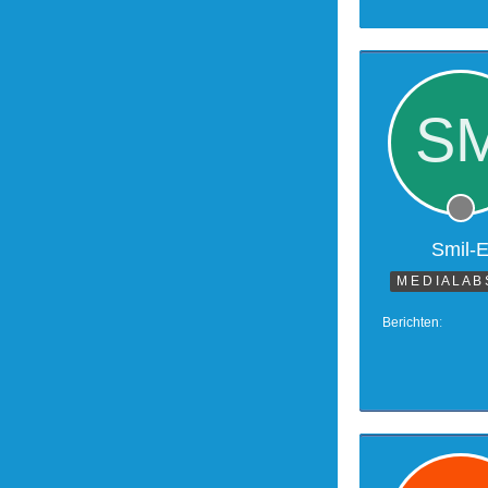
Smil-
M E D I A L A B 
Berichten