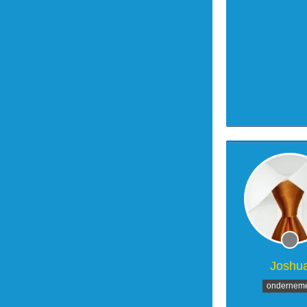
Joshu
ondernem