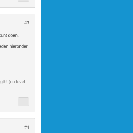
#3
kunt doen.
leden hieronder
gth! (nu level
#4