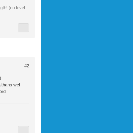
gth! (nu level
#2
!
althans wel
ord