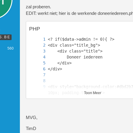
zal proberen.
EDIT: werkt niet; hier is de werkende doneeriedereen.p
E
PHP
S . B E
560
<div style="background-color:#dbd2b
Toon Meer
	<table cellpadding="0" cellspacing="0" wid
MVG,
TimD