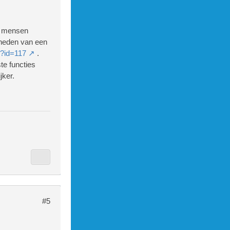
e mensen
heden van een
x?id=117
.
ste functies
jker.
#5