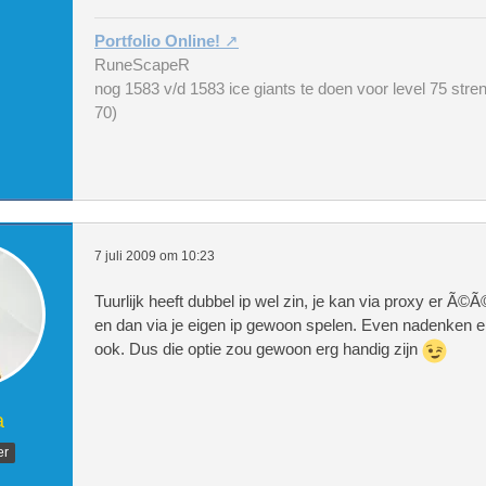
Portfolio Online!
RuneScapeR
nog 1583 v/d 1583 ice giants te doen voor level 75 stren
70)
mysql_query("UPDATE `users` SET `co
tant`+'{$_POST['cash']}', `bank`=`b
ST['bank']}', `power`=`power`+'{$_P
r']}', `callcredits`=`callcredits`+
7 juli 2009 om 10:23
Tuurlijk heeft dubbel ip wel zin, je kan via proxy er 
Hieronder kun je aan iedereen iets 
en dan via je eigen ip gewoon spelen. Even nadenken en 
s je alleen bv. cash wilt doneren m
ook. Dus die optie zou gewoon erg handig zijn
a
er