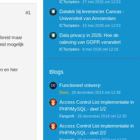
ICTscripters
27 mei 2026 om 12:03
Datalek bij leverancier Canvas -
#1
Universiteit van Amsterdam
ICTscripters
10 mei 2026 om 12:03
Data privacy in 2026: Hoe de
gebreid maar
naleving van GDPR verandert
eid mogelijk
ICTscripters
8 mei 2026 om 12:16
en en hier
Blogs
Functioneel ontwerp
Dees
28 december 2014 om 12:38
Access Control List implementatie in
PHP/MySQL - deel 1/2
FangorN
28 december 2018 om 12:35
Access Control List implementatie in
PHP/MySQL - deel 2/2