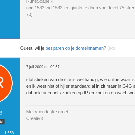
RuneScapeR
nog 1583 v/d 1583 ice giants te doen voor level 75 stren
70)
Guest, wil je
besparen op je domeinnamen
?
(ad)
7 juli 2009 om 09:57
statistieken van de site is wel handig, wie online waar is
en ik weet niet of hij er standaard al in zit maar in G4G 
dubbele accounts zoeken op IP en zoeken op wachtwo
Met vriendelijke groet,
3
Creativ3
al
1.658