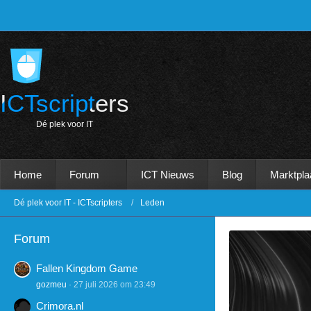
ICTscripters
D
é
p
l
e
k
v
o
o
r
I
T
Home
Forum
ICT Nieuws
Blog
Marktpla
Dé plek voor IT - ICTscripters
Leden
Forum
Fallen Kingdom Game
gozmeu
27 juli 2026 om 23:49
Crimora.nl