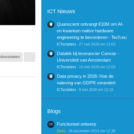
ICT Nieuws
Quanscient ontvangt €10M om AI-
en kwantum-native hardware
engineering te bevorderen - Tech.eu
ICTscripters
27 mei 2026 om 12:03
Datalek bij leverancier Canvas -
 doorzoeken
Universiteit van Amsterdam
ICTscripters
10 mei 2026 om 12:03
Data privacy in 2026: Hoe de
naleving van GDPR verandert
ICTscripters
8 mei 2026 om 12:16
Blogs
Functioneel ontwerp
Dees
28 december 2014 om 12:38