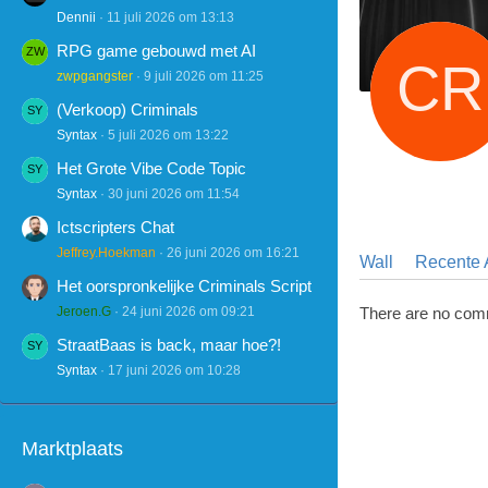
Dennii
11 juli 2026 om 13:13
RPG game gebouwd met AI
zwpgangster
9 juli 2026 om 11:25
(Verkoop) Criminals
Syntax
5 juli 2026 om 13:22
Het Grote Vibe Code Topic
Syntax
30 juni 2026 om 11:54
Ictscripters Chat
Jeffrey.Hoekman
26 juni 2026 om 16:21
Wall
Recente A
Het oorspronkelijke Criminals Script
Jeroen.G
24 juni 2026 om 09:21
There are no com
StraatBaas is back, maar hoe?!
Syntax
17 juni 2026 om 10:28
Marktplaats