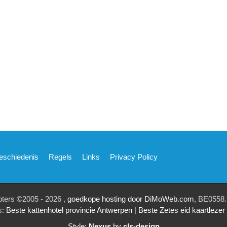
eschiedenis
Regels
Links
Privacy Policy
pters ©2005 - 2026 ,
goedkope hosting door DiMoWeb.com
, BE0558.
s:
Beste kattenhotel provincie Antwerpen
|
Beste Zetes eid kaartleze
Style:
Nexus
by
cls-design