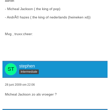
aarde:
- Micheal Jackson ( the king of pop)
- AndrÃ© hazes ( the king of nederlands (heineken xd))
Mvg , truxx:cheer:
stephen
Intermediate
28 juni 2009 om 22:06
Micheal Jackson zo als vroeger ?