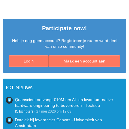
Participate now!
Heb je nog geen account?
Registreer je nu
en word deel
van onze community!
Login
Maak een account aan
ICT Nieuws
Quanscient ontvangt €10M om AI- en kwantum-native
hardware engineering te bevorderen - Tech.eu
ICTscripters
27 mei 2026 om 12:03
Datalek bij leverancier Canvas - Universiteit van
Amsterdam