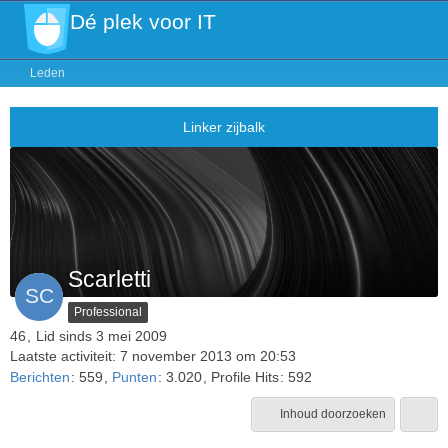
Dé plek voor IT
Leden
Scarletti
Professional
46
Lid sinds 3 mei 2009
Laatste activiteit:
7 november 2013 om 20:53
Berichten
559
Punten
3.020
Profile Hits
592
Inhoud doorzoeken