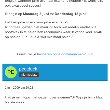
Belgie), wanneer jullie allemaal examens hebben? Ik wens jullie
ook alvast veel succes!
Ik begin op
Maandag 8 juni
tot
Donderdag 18 juni
!
Hebben jullie stress voor jullie examens?
Ik normaal gezien niet maar nu toch wel redelijk omdat ik 1
hoofdvak in te halen heb (economie) waar ik vorige keer 13/40
op haalde :(, nu dus 37/60 minimaal halen 8-|
Guest, wil je
besparen op je domeinnamen
?
(ad)
peetduck
Intermediate
1 juni 2009 om 20:02
Had je mijn topic niet gezien over examen?:P Wij zijn bijna klaar,
laatste week