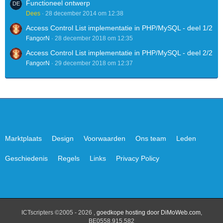
Functioneel ontwerp
Dees
28 december 2014 om 12:38
Access Control List implementatie in PHP/MySQL - deel 1/2
FangorN
28 december 2018 om 12:35
Access Control List implementatie in PHP/MySQL - deel 2/2
FangorN
29 december 2018 om 12:37
Marktplaats
Design
Voorwaarden
Ons team
Leden
Geschiedenis
Regels
Links
Privacy Policy
ICTscripters ©2005 - 2026 ,
goedkope hosting door DiMoWeb.com
,
BE0558.915.582