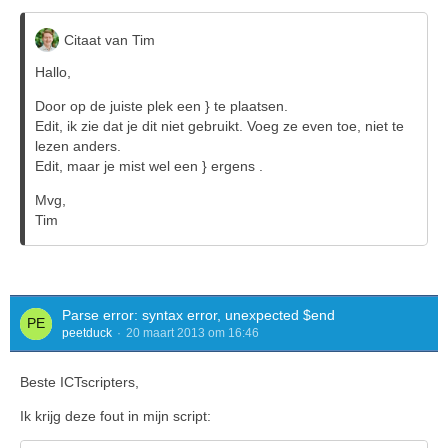
Citaat van Tim
Hallo,
Door op de juiste plek een } te plaatsen.
Edit, ik zie dat je dit niet gebruikt. Voeg ze even toe, niet te
lezen anders.
Edit, maar je mist wel een } ergens .
Mvg,
Tim
Parse error: syntax error, unexpected $end
peetduck
20 maart 2013 om 16:46
Beste ICTscripters,
Ik krijg deze fout in mijn script: