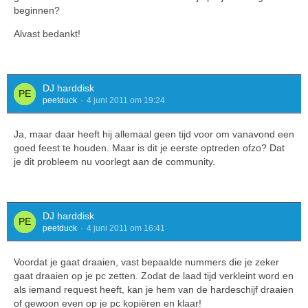
beginnen?
Alvast bedankt!
DJ harddisk
peetduck
4 juni 2011 om 19:24
Ja, maar daar heeft hij allemaal geen tijd voor om vanavond een
goed feest te houden. Maar is dit je eerste optreden ofzo? Dat
je dit probleem nu voorlegt aan de community.
DJ harddisk
peetduck
4 juni 2011 om 16:41
Voordat je gaat draaien, vast bepaalde nummers die je zeker
gaat draaien op je pc zetten. Zodat de laad tijd verkleint word en
als iemand request heeft, kan je hem van de hardeschijf draaien
of gewoon even op je pc kopiëren en klaar!