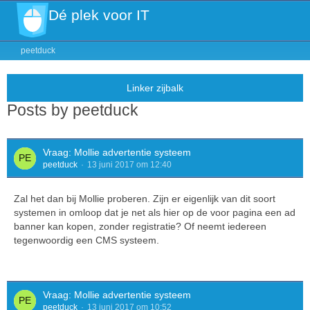
Dé plek voor IT
peetduck
Posts by peetduck
Vraag: Mollie advertentie systeem
peetduck
13 juni 2017 om 12:40
Zal het dan bij Mollie proberen. Zijn er eigenlijk van dit soort
systemen in omloop dat je net als hier op de voor pagina een ad
banner kan kopen, zonder registratie? Of neemt iedereen
tegenwoordig een CMS systeem.
Vraag: Mollie advertentie systeem
peetduck
13 juni 2017 om 10:52