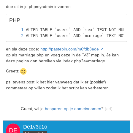
doe dit in je phpmyadmin invoeren:
PHP
ALTER TABLE `users` ADD `marrage` TEXT NOT NU
en sla deze code:
http://pastebin.com/m6fdb3ede
op als marriage.php en voeg deze in de "V3" map in. Je kan
deze pagina dan bereiken via index.php?a=marriage
Greetz
ps. tevens post ik het hier vanweeg dat ik er (positief)
commetaar op willen zodat ik het script kan verbeteren.
Guest, wil je
besparen op je domeinnamen
?
(ad)
De1v3c1o