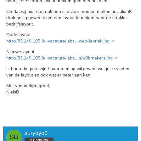
bedrijfje te starten, wat te maken gaat met het web.
Omdat wij hier dan ook een site voor moeten maken, is JulianK
druk bezig geweest om een layout te maken naar de strakke
bedrijfslayout.
Oude layout:
http://83.149.105.8/~vacature/labs…web-fabriek.jpg
Nieuwe layout:
http://83.149.105.8/~vacature/labs…s/w3bmakers.jpg
Ik hoop dat jullie zijn / haar mening wil geven, wat jullie vinden
van de layout en ook wat er beter aan kan.
Met vriendelijke groet,
NielsB
suryoyo0
Lid sinds 2005