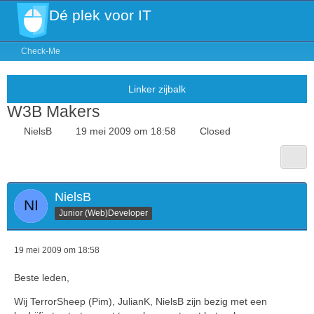
Dé plek voor IT
Check-Me
W3B Makers
NielsB
19 mei 2009 om 18:58
Closed
NielsB
Junior (Web)Developer
19 mei 2009 om 18:58
Beste leden,
Wij TerrorSheep (Pim), JulianK, NielsB zijn bezig met een