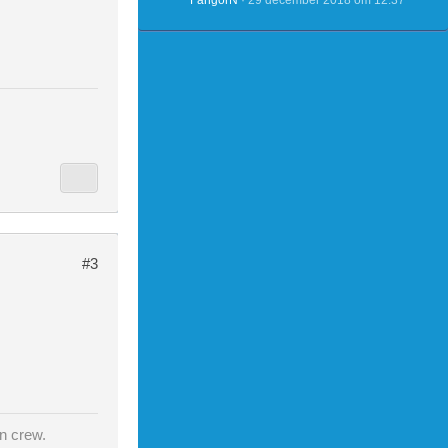
FangorN
29 december 2018 om 12:37
#3
n crew.