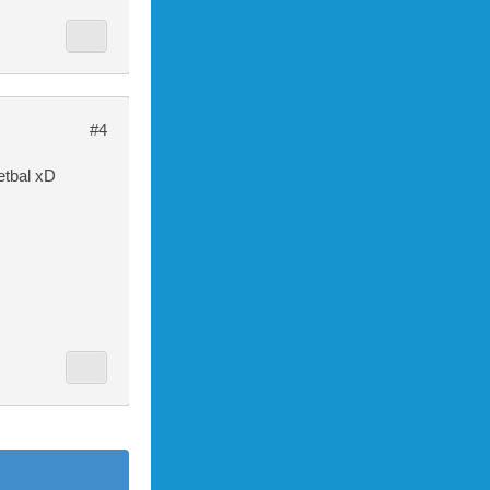
#4
oetbal xD