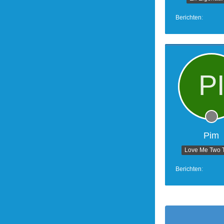
Berichten
Pim
Love Me Two 
Berichten