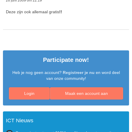
26 juni 2009 om 22:19
Deze zijn ook allemaal gratis
!!
Participate now!
Heb je nog geen account?
Registreer je nu
en word deel
van onze community!
Login
Maak een account aan
ICT Nieuws