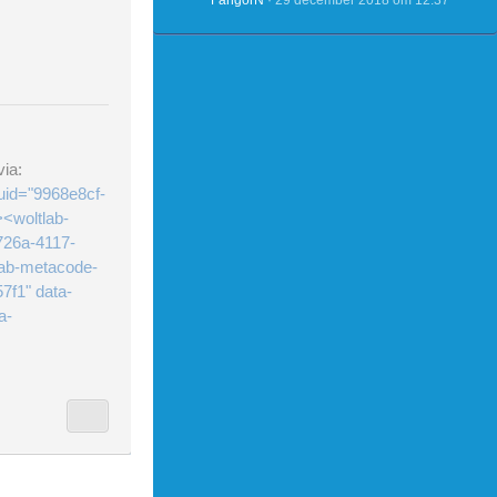
FangorN
29 december 2018 om 12:37
ia:
uid="9968e8cf-
<woltlab-
726a-4117-
lab-metacode-
7f1" data-
a-