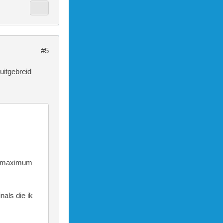
#5
uitgebreid
en maximum
nals die ik