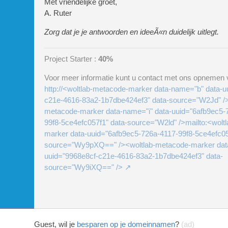
Met vriendelijke groet,
A. Ruter
Zorg dat je je antwoorden en ideeÃ«n duidelijk uitlegt.
Project Starter :
40%
Voor meer informatie kunt u contact met ons opnemen v
http://<woltlab-metacode-marker data-name="b" data-u
c21e-4616-83a2-1b7dbe424ef3" data-source="W2Jd" />
metacode-marker data-name="i" data-uuid="6afb9ec5-
99f8-5ce4efc057f1" data-source="W2ld" />mailto:<wolt
marker data-uuid="6afb9ec5-726a-4117-99f8-5ce4efc05
source="Wy9pXQ==" /><woltlab-metacode-marker dat
uuid="9968e8cf-c21e-4616-83a2-1b7dbe424ef3" data-
source="Wy9iXQ==" />
Guest, wil je
besparen op je domeinnamen
?
(ad)