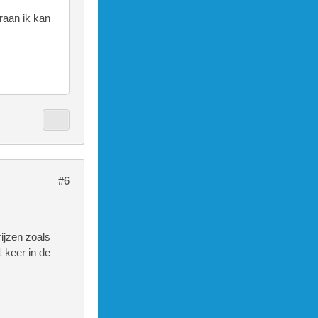
araan ik kan
#6
rijzen zoals
 keer in de