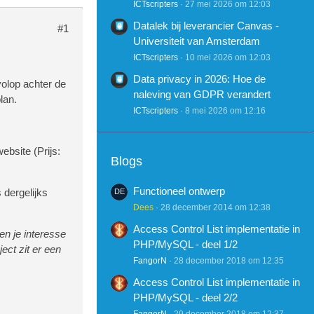
ICTscripters
27 mei 2026 om 12:03
Datalek bij leverancier Canvas -
#1
Universiteit van Amsterdam
ICTscripters
10 mei 2026 om 12:03
Data privacy in 2026: Hoe de
volop achter de
naleving van GDPR verandert
lan.
ICTscripters
8 mei 2026 om 12:16
ebsite (Prijs:
Blogs
Functioneel ontwerp
s dergelijks
Dees
28 december 2014 om 12:38
Access Control List implementatie in
ien je interesse
PHP/MySQL - deel 1/2
ect zit er een
FangorN
28 december 2018 om 12:35
Access Control List implementatie in
PHP/MySQL - deel 2/2