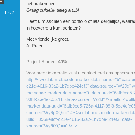
.V
het maken ben!
Graag duidelijk uitleg a.u.b!
1.272
Heeft u misschien een portfolio of iets dergelijks, waara
in hoeverre u kunt scripten?
Met vriendelijke groet,
A. Ruter
Project Starter :
40%
Voor meer informatie kunt u contact met ons opnemen v
http://<woltlab-metacode-marker data-name="b" data-u
c21e-4616-83a2-1b7dbe424ef3" data-source="W2Jd" />
metacode-marker data-name="i" data-uuid="6afb9ec5-
99f8-5ce4efc057f1" data-source="W2ld" />mailto:<wolt
marker data-uuid="6afb9ec5-726a-4117-99f8-5ce4efc05
source="Wy9pXQ==" /><woltlab-metacode-marker dat
uuid="9968e8cf-c21e-4616-83a2-1b7dbe424ef3" data-
source="Wy9iXQ==" />