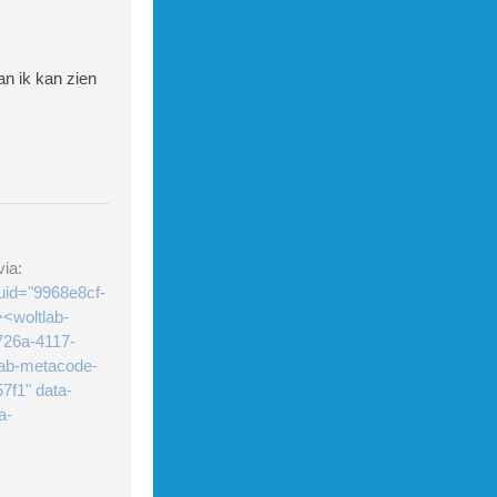
an ik kan zien
ia:
uid="9968e8cf-
<woltlab-
726a-4117-
lab-metacode-
7f1" data-
a-