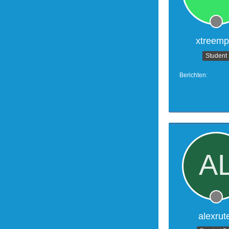
xtreemp
Student
Berichten
alexrut