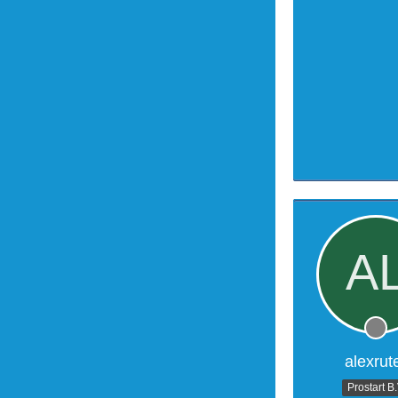
alexrut
Prostart B