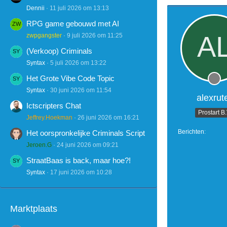
Dennii
11 juli 2026 om 13:13
RPG game gebouwd met AI
zwpgangster
9 juli 2026 om 11:25
(Verkoop) Criminals
Syntax
5 juli 2026 om 13:22
Het Grote Vibe Code Topic
Syntax
30 juni 2026 om 11:54
alexrut
Ictscripters Chat
Prostart B
Jeffrey.Hoekman
26 juni 2026 om 16:21
Berichten
Het oorspronkelijke Criminals Script
Jeroen.G
24 juni 2026 om 09:21
StraatBaas is back, maar hoe?!
Syntax
17 juni 2026 om 10:28
Marktplaats