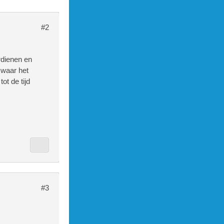
#2
rdienen en
 waar het
ot de tijd
#3