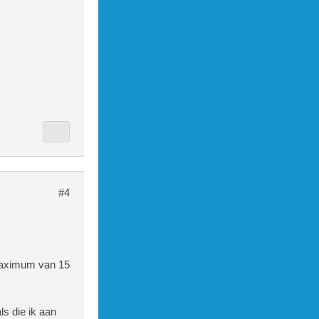
#4
 maximum van 15
ls die ik aan