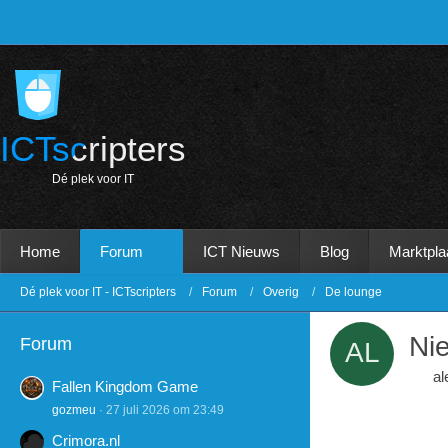
ICTscripters
D
é
p
l
e
k
v
o
o
r
I
T
Home
Forum
ICT Nieuws
Blog
Marktpla
Dé plek voor IT - ICTscripters
Forum
Overig
De lounge
Ni
Forum
al
Fallen Kingdom Game
gozmeu
27 juli 2026 om 23:49
Crimora.nl