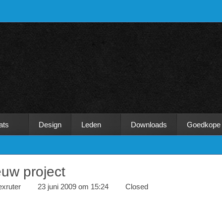
ats
Design
Leden
Downloads
Goedkope
euw project
exruter
23 juni 2009 om 15:24
Closed