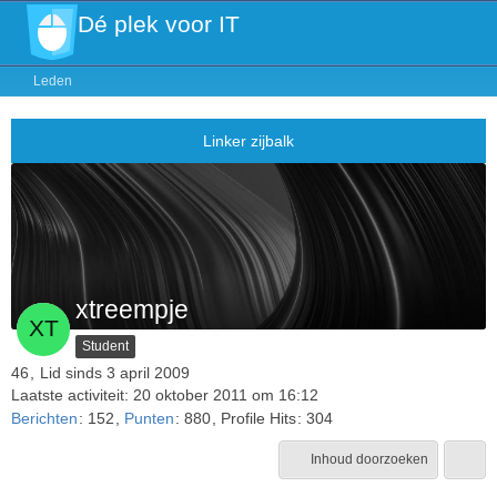
Dé plek voor IT
Leden
xtreempje
Student
46
Lid sinds 3 april 2009
Laatste activiteit:
20 oktober 2011 om 16:12
Berichten
152
Punten
880
Profile Hits
304
Inhoud doorzoeken