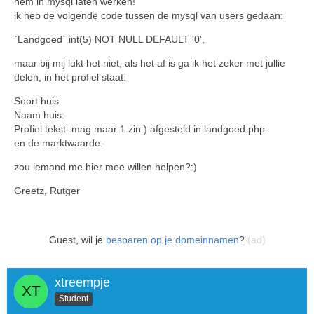
hem in mysql laten werken!
ik heb de volgende code tussen de mysql van users gedaan:
`Landgoed` int(5) NOT NULL DEFAULT '0',
maar bij mij lukt het niet, als het af is ga ik het zeker met jullie
delen, in het profiel staat:
Soort huis:
Naam huis:
Profiel tekst: mag maar 1 zin:) afgesteld in landgoed.php.
en de marktwaarde:
zou iemand me hier mee willen helpen?:)
Greetz, Rutger
Guest, wil je
besparen op je domeinnamen
?
(ad)
xtreempje
Student