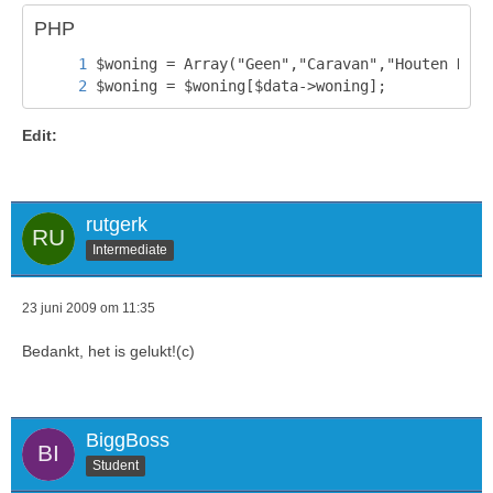
PHP
$woning = $woning[$data->woning];
Edit:
rutgerk
Intermediate
23 juni 2009 om 11:35
Bedankt, het is gelukt!(c)
BiggBoss
Student