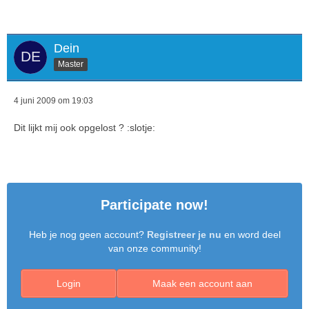
Dein
Master
4 juni 2009 om 19:03
Dit lijkt mij ook opgelost ? :slotje:
Participate now!
Heb je nog geen account?
Registreer je nu
en word deel
van onze community!
Login
Maak een account aan