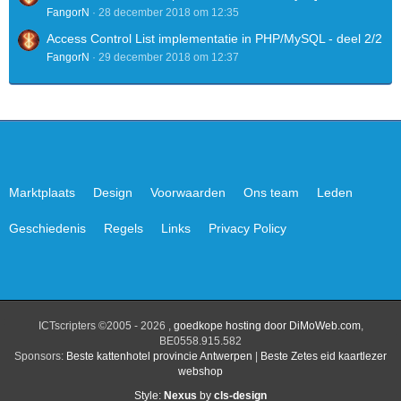
FangorN
28 december 2018 om 12:35
Access Control List implementatie in PHP/MySQL - deel 2/2
FangorN
29 december 2018 om 12:37
Marktplaats
Design
Voorwaarden
Ons team
Leden
Geschiedenis
Regels
Links
Privacy Policy
ICTscripters ©2005 - 2026 ,
goedkope hosting door DiMoWeb.com
,
BE0558.915.582
Sponsors:
Beste kattenhotel provincie Antwerpen
|
Beste Zetes eid kaartlezer
webshop
Style:
Nexus
by
cls-design