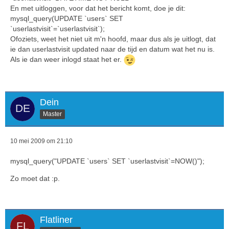
En met uitloggen, voor dat het bericht komt, doe je dit:
mysql_query(UPDATE `users` SET
`userlastvisit`=`userlastvisit`);
Ofoziets, weet het niet uit m'n hoofd, maar dus als je uitlogt, dat
ie dan userlastvisit updated naar de tijd en datum wat het nu is.
Als ie dan weer inlogd staat het er.
Dein
Master
10 mei 2009 om 21:10
mysql_query("UPDATE `users` SET `userlastvisit`=NOW()");
Zo moet dat :p.
Flatliner