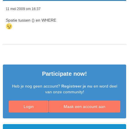
11 mei 2009 om 16:37
Spatie tussen () en WHERE
Participate now!
Heb je nog geen account?
Registreer je nu
en word deel
van onze community!
Login
Maak een account aan