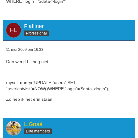
WHERE `login`='$data->login'"
Flatliner
Professional
11 mei 2009 om 16:33
Dan werkt hij nog niet.
mysql_query("UPDATE `users` SET
`userlastvisit`=NOW()WHERE `login`='$data->login");
Zo heb ik het erin staan
L.Groot
Elite members