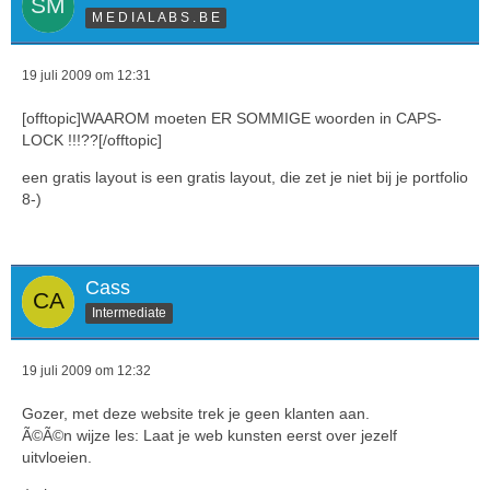
M E D I A L A B S . B E
19 juli 2009 om 12:31
[offtopic]WAAROM moeten ER SOMMIGE woorden in CAPS-
LOCK !!!??[/offtopic]
een gratis layout is een gratis layout, die zet je niet bij je portfolio
8-)
Cass
Intermediate
19 juli 2009 om 12:32
Gozer, met deze website trek je geen klanten aan.
Ã©Ã©n wijze les: Laat je web kunsten eerst over jezelf
uitvloeien.