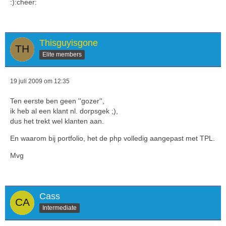
:):cheer:
Thisguyisgone
Elite members
19 juli 2009 om 12:35
Ten eerste ben geen ''gozer'',
ik heb al een klant nl. dorpsgek ;),
dus het trekt wel klanten aan.
En waarom bij portfolio, het de php volledig aangepast met TPL.
Mvg
Cass
Intermediate