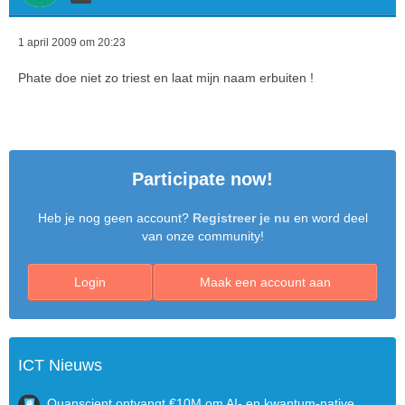
1 april 2009 om 20:23
Phate doe niet zo triest en laat mijn naam erbuiten !
Participate now!
Heb je nog geen account?
Registreer je nu
en word deel
van onze community!
Login
Maak een account aan
ICT Nieuws
Quanscient ontvangt €10M om AI- en kwantum-native