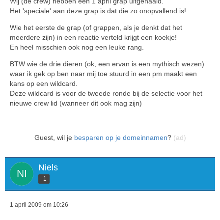
Wij (de crew) hebben een 1 april grap uitgehaald.
Het 'speciale' aan deze grap is dat die zo onopvallend is!
Wie het eerste de grap (of grappen, als je denkt dat het
meerdere zijn) in een reactie verteld krijgt een koekje!
En heel misschien ook nog een leuke rang.
BTW wie de drie dieren (ok, een ervan is een mythisch wezen)
waar ik gek op ben naar mij toe stuurd in een pm maakt een
kans op een wildcard.
Deze wildcard is voor de tweede ronde bij de selectie voor het
nieuwe crew lid (wanneer dit ook mag zijn)
Guest, wil je
besparen op je domeinnamen
?
(ad)
Niels
-1
1 april 2009 om 10:26