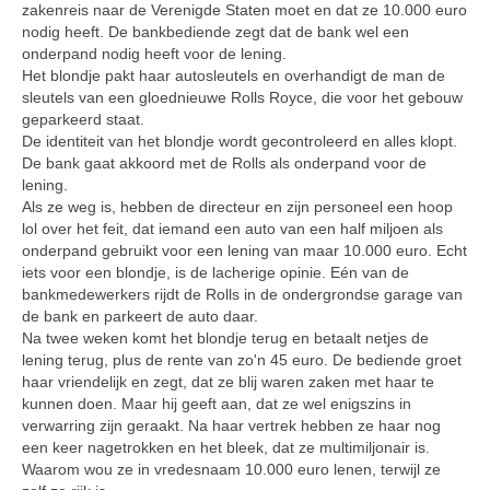
zakenreis naar de Verenigde Staten moet en dat ze 10.000 euro
nodig heeft. De bankbediende zegt dat de bank wel een
onderpand nodig heeft voor de lening.
Het blondje pakt haar autosleutels en overhandigt de man de
sleutels van een gloednieuwe Rolls Royce, die voor het gebouw
geparkeerd staat.
De identiteit van het blondje wordt gecontroleerd en alles klopt.
De bank gaat akkoord met de Rolls als onderpand voor de
lening.
Als ze weg is, hebben de directeur en zijn personeel een hoop
lol over het feit, dat iemand een auto van een half miljoen als
onderpand gebruikt voor een lening van maar 10.000 euro. Echt
iets voor een blondje, is de lacherige opinie. Eén van de
bankmedewerkers rijdt de Rolls in de ondergrondse garage van
de bank en parkeert de auto daar.
Na twee weken komt het blondje terug en betaalt netjes de
lening terug, plus de rente van zo'n 45 euro. De bediende groet
haar vriendelijk en zegt, dat ze blij waren zaken met haar te
kunnen doen. Maar hij geeft aan, dat ze wel enigszins in
verwarring zijn geraakt. Na haar vertrek hebben ze haar nog
een keer nagetrokken en het bleek, dat ze multimiljonair is.
Waarom wou ze in vredesnaam 10.000 euro lenen, terwijl ze