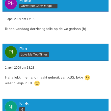
Phate
Ontwerper CasvDongen.nl
1 april 2009 om 17:15
Ik heb vandaag dorzichtig folie op de wc gedaan (h)
Pim
Love Me Two Times
1 april 2009 om 18:28
Haha lekkr.. Iemand maakt gebruik van XSS, lekkr
weer n lekje in CP
Niels
-1