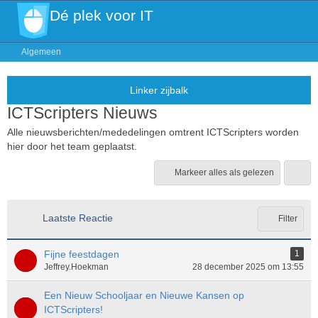
Dé plek voor IT
Algemeen
ICTScripters Nieuws
Alle nieuwsberichten/mededelingen omtrent ICTScripters worden
hier door het team geplaatst.
Markeer alles als gelezen
Laatste Reactie
Filter
Fijne feestdagen
1
Jeffrey.Hoekman
28 december 2025 om 13:55
Een Nieuw Schooljaar en Nieuwe Kansen op
ICTScripters!