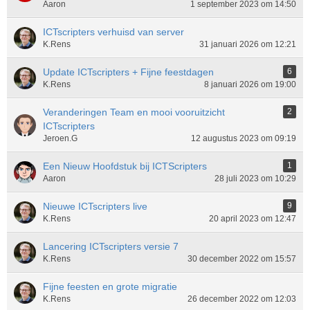
Aaron
1 september 2023 om 14:50
ICTscripters verhuisd van server
K.Rens
31 januari 2026 om 12:21
Update ICTscripters + Fijne feestdagen
6
K.Rens
8 januari 2026 om 19:00
Veranderingen Team en mooi vooruitzicht
2
ICTscripters
Jeroen.G
12 augustus 2023 om 09:19
Een Nieuw Hoofdstuk bij ICTScripters
1
Aaron
28 juli 2023 om 10:29
Nieuwe ICTscripters live
9
K.Rens
20 april 2023 om 12:47
Lancering ICTscripters versie 7
K.Rens
30 december 2022 om 15:57
Fijne feesten en grote migratie
K.Rens
26 december 2022 om 12:03