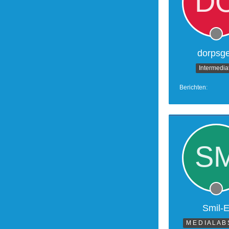
dorpsg
Intermedia
Berichten
Smil-
M E D I A L A B 