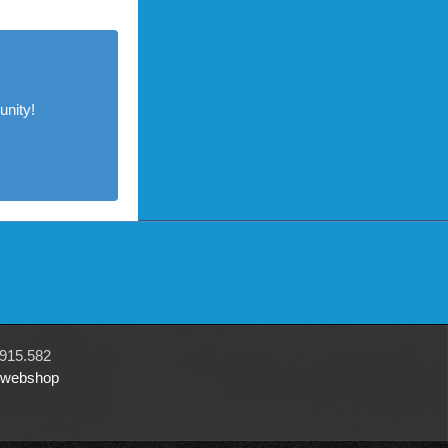
nity!
915.582
r webshop