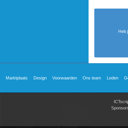
Heb 
Marktplaats
Design
Voorwaarden
Ons team
Leden
G
ICTscri
Sponsor