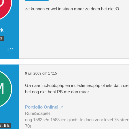
ze kunnen er wel in staan maar ze doen het niet:O
ek
te
177
9 juli 2009 om 17:15
Ga naar incl-ubb.php en incl-slimies.php of iets dat zoie
het nog niet hebt PB me dan maar.
Portfolio Online!
RuneScapeR
E
nog 1583 v/d 1583 ice giants te doen voor level 75 stren
S . B E
70)