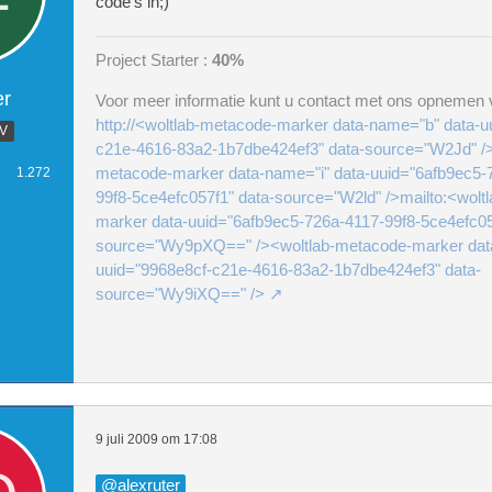
code's in;)
Project Starter :
40%
er
Voor meer informatie kunt u contact met ons opnemen v
http://<woltlab-metacode-marker data-name="b" data-u
.V
c21e-4616-83a2-1b7dbe424ef3" data-source="W2Jd" />
metacode-marker data-name="i" data-uuid="6afb9ec5-
1.272
99f8-5ce4efc057f1" data-source="W2ld" />mailto:<wolt
marker data-uuid="6afb9ec5-726a-4117-99f8-5ce4efc05
source="Wy9pXQ==" /><woltlab-metacode-marker dat
uuid="9968e8cf-c21e-4616-83a2-1b7dbe424ef3" data-
source="Wy9iXQ==" />
9 juli 2009 om 17:08
alexruter