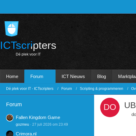
ICTscripters
D
é
p
l
e
k
v
o
o
r
I
T
Home
Forum
ICT Nieuws
Blog
Marktpla
Dé plek voor IT - ICTscripters
Forum
Scripting & programmeren
Ov
UB
Forum
d
Fallen Kingdom Game
gozmeu
27 juli 2026 om 23:49
Crimora.nl