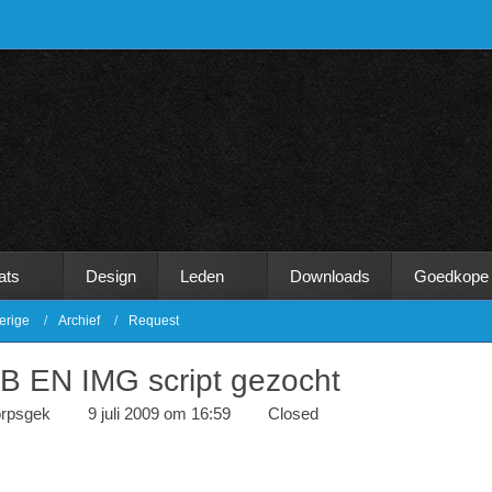
ats
Design
Leden
Downloads
Goedkope
erige
Archief
Request
B EN IMG script gezocht
orpsgek
9 juli 2009 om 16:59
Closed