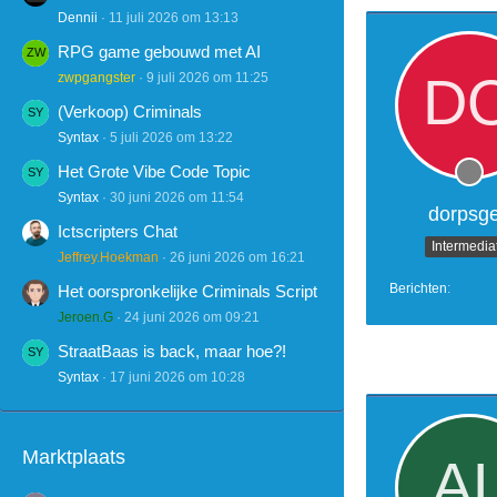
Dennii
11 juli 2026 om 13:13
RPG game gebouwd met AI
zwpgangster
9 juli 2026 om 11:25
(Verkoop) Criminals
Syntax
5 juli 2026 om 13:22
Het Grote Vibe Code Topic
Syntax
30 juni 2026 om 11:54
dorpsg
Ictscripters Chat
Intermedia
Jeffrey.Hoekman
26 juni 2026 om 16:21
Berichten
Het oorspronkelijke Criminals Script
Jeroen.G
24 juni 2026 om 09:21
StraatBaas is back, maar hoe?!
Syntax
17 juni 2026 om 10:28
Marktplaats