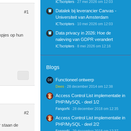
ICTscripters
27 mei 2026 om 12:03
Datalek bij leverancier Canvas -
#1
Universiteit van Amsterdam
ICTscripters
10 mei 2026 om 12:03
Data privacy in 2026: Hoe de
mpjes op hun
naleving van GDPR verandert
ICTscripters
8 mei 2026 om 12:16
Blogs
Functioneel ontwerp
Dees
28 december 2014 om 12:38
Access Control List implementatie in
PHP/MySQL - deel 1/2
FangorN
28 december 2018 om 12:35
#2
Access Control List implementatie in
PHP/MySQL - deel 2/2
r staan de