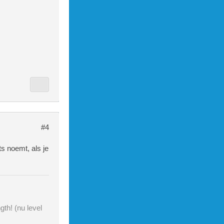
#4
ts noemt, als je
gth! (nu level