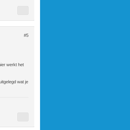
#5
ier werkt het
uitgelegd wat je