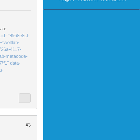
FangorN
29 december 2018 om 12:37
ia:
uid="9968e8cf-
<woltlab-
726a-4117-
lab-metacode-
7f1" data-
a-
#3