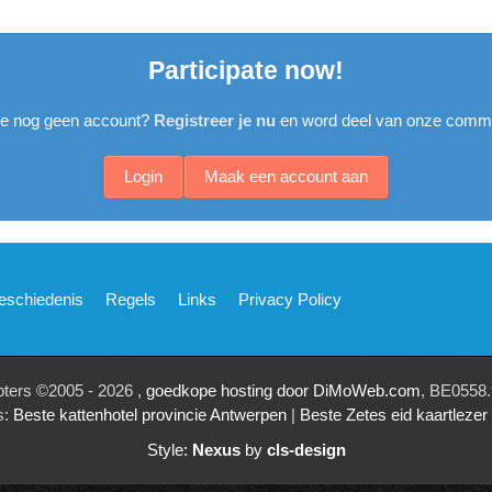
Participate now!
je nog geen account?
Registreer je nu
en word deel van onze commu
Login
Maak een account aan
eschiedenis
Regels
Links
Privacy Policy
pters ©2005 - 2026 ,
goedkope hosting door DiMoWeb.com
, BE0558.
s:
Beste kattenhotel provincie Antwerpen
|
Beste Zetes eid kaartleze
Style:
Nexus
by
cls-design