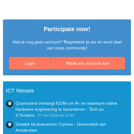
Participate now!
Heb je nog geen account?
Registreer je nu
en word deel
van onze community!
Login
Maak een account aan
ICT Nieuws
Quanscient ontvangt €10M om AI- en kwantum-native
hardware engineering te bevorderen - Tech.eu
ICTscripters
27 mei 2026 om 12:03
Datalek bij leverancier Canvas - Universiteit van
Amsterdam