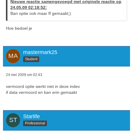
Nieuwe reactie samengevoegd met originele reactie op
24.05.09 02:18:52:
Ban optie ook maar ff gemaakt;)
Hoe bedoel je
}}?>
mastermark25
Student
24 mei 2009 om 02:43
vermoord optie werkt niet in deze index
if data vermoord en ban erin gemaakt
Starlife
Professional