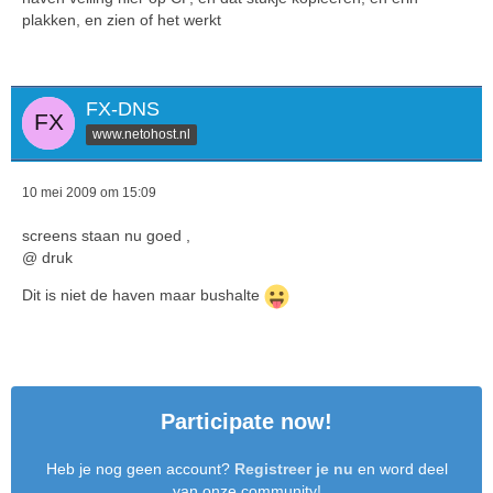
plakken, en zien of het werkt
FX-DNS
www.netohost.nl
10 mei 2009 om 15:09
screens staan nu goed ,
@ druk
Dit is niet de haven maar bushalte
Participate now!
Heb je nog geen account?
Registreer je nu
en word deel
van onze community!