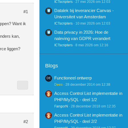
ICTscripters
27 mei 2026 om 12:03
Datalek bij leverancier Canvas -
#1
Universiteit van Amsterdam
oppen? Want ik
ICTscripters
10 mei 2026 om 12:03
Data privacy in 2026: Hoe de
anders kan,
naleving van GDPR verandert
ICTscripters
8 mei 2026 om 12:16
rce liggen?
Blogs
Functioneel ontwerp
Dees
28 december 2014 om 12:38
Access Control List implementatie in
PHP/MySQL - deel 1/2
FangorN
28 december 2018 om 12:35
Access Control List implementatie in
PHP/MySQL - deel 2/2
#2