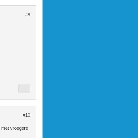
#9
#10
k met vroegere