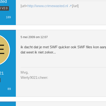
ted
[url=
http://www.crimewasted.nl
[/url]
l V2.0
189
5 mei 2009 om 12:07
ik dacht dat je met SWF quicker ook SWF files kon a
dat weet ik niet zeker...
Mvg,
21
Werty9021:cheer:
89