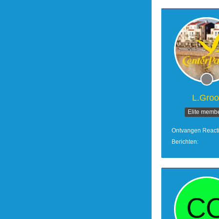
L.Groo
Elite memb
Ontvangen React
Berichten