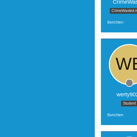
CrimeWas
CrimeWasted.n
Berichten
werty90
Student
Berichten