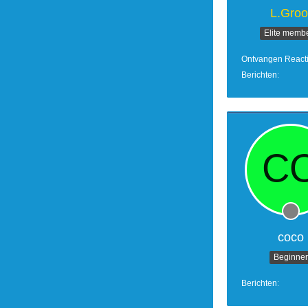
L.Groo
Elite memb
Ontvangen React
Berichten
coco
Beginner
Berichten