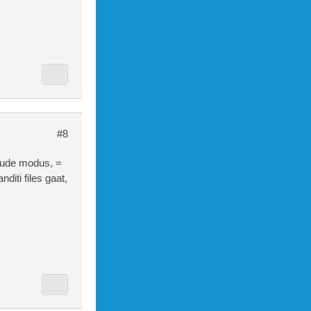
#8
 oude modus, =
diti files gaat,