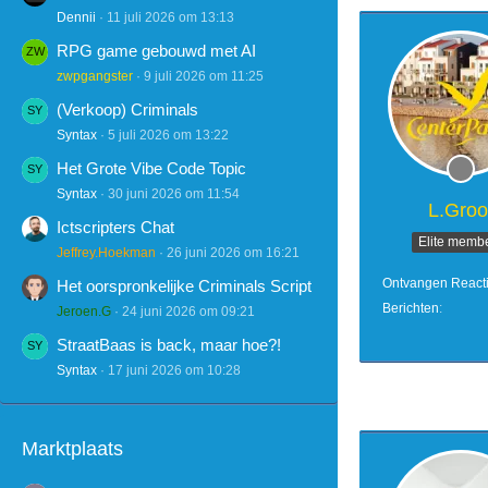
Dennii
11 juli 2026 om 13:13
RPG game gebouwd met AI
zwpgangster
9 juli 2026 om 11:25
(Verkoop) Criminals
Syntax
5 juli 2026 om 13:22
Het Grote Vibe Code Topic
Syntax
30 juni 2026 om 11:54
L.Groo
Ictscripters Chat
Elite memb
Jeffrey.Hoekman
26 juni 2026 om 16:21
Ontvangen React
Het oorspronkelijke Criminals Script
Berichten
Jeroen.G
24 juni 2026 om 09:21
StraatBaas is back, maar hoe?!
Syntax
17 juni 2026 om 10:28
Marktplaats