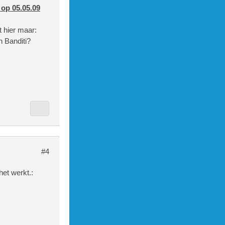
 op 05.05.09
t hier maar:
n Banditi?
#4
het werkt.: