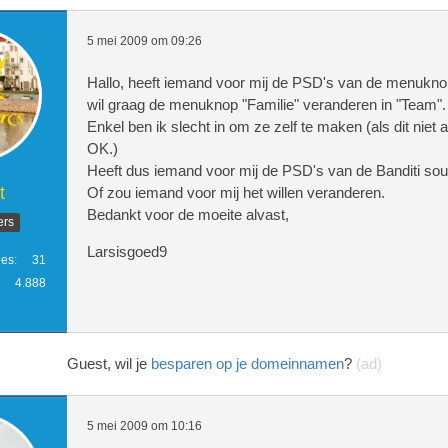
5 mei 2009 om 09:26
Hallo, heeft iemand voor mij de PSD's van de menukn
wil graag de menuknop "Familie" veranderen in "Team".
Enkel ben ik slecht in om ze zelf te maken (als dit niet 
OK.)
Heeft dus iemand voor mij de PSD's van de Banditi sou
t
Of zou iemand voor mij het willen veranderen.
Bedankt voor de moeite alvast,
ers
Larsisgoed9
ies
31
4.888
Guest, wil je
besparen op je domeinnamen
?
(ad)
5 mei 2009 om 10:16