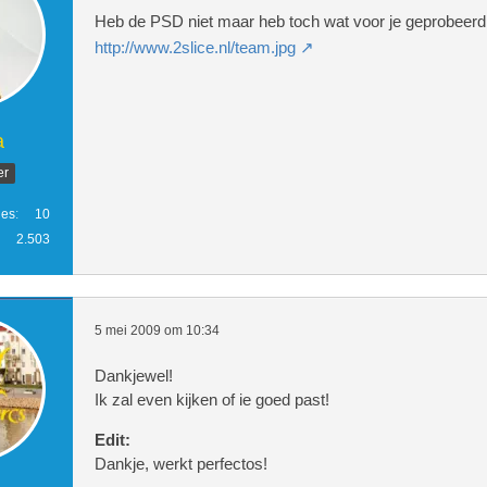
Heb de PSD niet maar heb toch wat voor je geprobeer
http://www.2slice.nl/team.jpg
a
er
ies
10
2.503
5 mei 2009 om 10:34
Dankjewel!
Ik zal even kijken of ie goed past!
Edit:
Dankje, werkt perfectos!