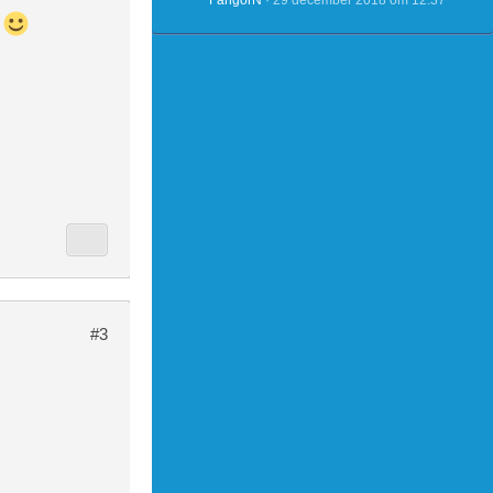
FangorN
29 december 2018 om 12:37
d
#3