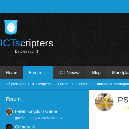
ICTscripters
D
é
p
l
e
k
v
o
o
r
I
T
Home
Forum
ICT Nieuws
Blog
Marktpla
Dé plek voor IT - ICTscripters
Forum
Games
Criminals & Maffiaga
PS
Forum
L.
Fallen Kingdom Game
gozmeu
27 juli 2026 om 23:49
Crimora.nl