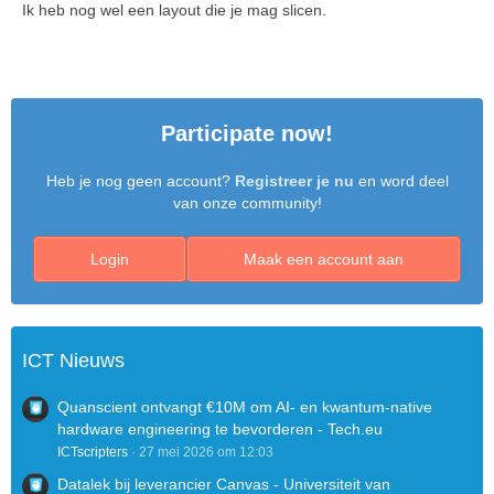
Ik heb nog wel een layout die je mag slicen.
Participate now!
Heb je nog geen account?
Registreer je nu
en word deel
van onze community!
Login
Maak een account aan
ICT Nieuws
Quanscient ontvangt €10M om AI- en kwantum-native
hardware engineering te bevorderen - Tech.eu
ICTscripters
27 mei 2026 om 12:03
Datalek bij leverancier Canvas - Universiteit van