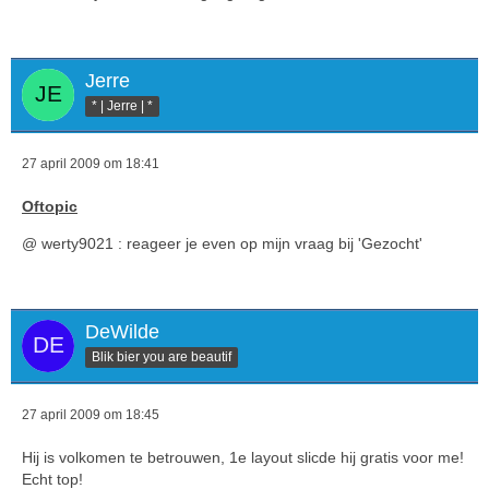
Jerre
* | Jerre | *
27 april 2009 om 18:41
Oftopic
@ werty9021 : reageer je even op mijn vraag bij 'Gezocht'
DeWilde
Blik bier you are beautif
27 april 2009 om 18:45
Hij is volkomen te betrouwen, 1e layout slicde hij gratis voor me!
Echt top!