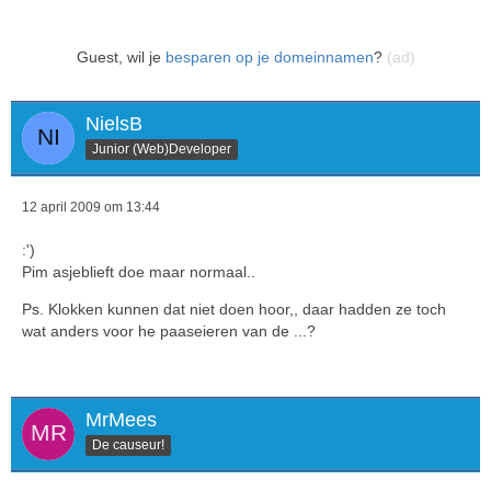
Guest, wil je
besparen op je domeinnamen
?
(ad)
NielsB
Junior (Web)Developer
12 april 2009 om 13:44
:')
Pim asjeblieft doe maar normaal..
Ps. Klokken kunnen dat niet doen hoor,, daar hadden ze toch
wat anders voor he paaseieren van de ...?
MrMees
De causeur!