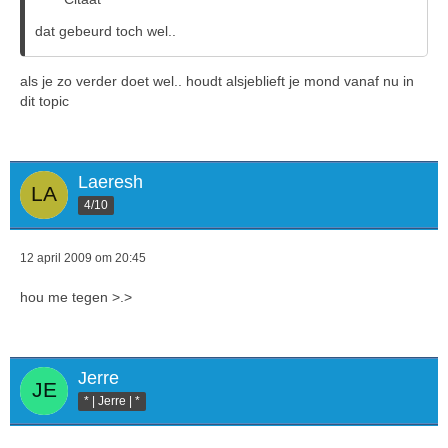
dat gebeurd toch wel..
als je zo verder doet wel.. houdt alsjeblieft je mond vanaf nu in
dit topic
Laeresh
4/10
12 april 2009 om 20:45
hou me tegen >.>
Jerre
* | Jerre | *