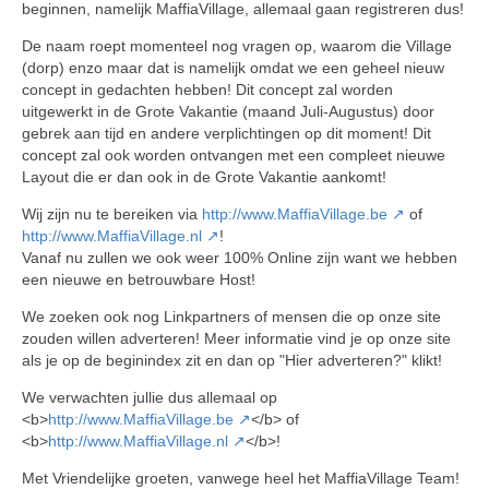
beginnen, namelijk MaffiaVillage, allemaal gaan registreren dus!
De naam roept momenteel nog vragen op, waarom die Village
(dorp) enzo maar dat is namelijk omdat we een geheel nieuw
concept in gedachten hebben! Dit concept zal worden
uitgewerkt in de Grote Vakantie (maand Juli-Augustus) door
gebrek aan tijd en andere verplichtingen op dit moment! Dit
concept zal ook worden ontvangen met een compleet nieuwe
Layout die er dan ook in de Grote Vakantie aankomt!
Wij zijn nu te bereiken via
http://www.MaffiaVillage.be
of
http://www.MaffiaVillage.nl
!
Vanaf nu zullen we ook weer 100% Online zijn want we hebben
een nieuwe en betrouwbare Host!
We zoeken ook nog Linkpartners of mensen die op onze site
zouden willen adverteren! Meer informatie vind je op onze site
als je op de beginindex zit en dan op "Hier adverteren?" klikt!
We verwachten jullie dus allemaal op
<b>
http://www.MaffiaVillage.be
</b> of
<b>
http://www.MaffiaVillage.nl
</b>!
Met Vriendelijke groeten, vanwege heel het MaffiaVillage Team!