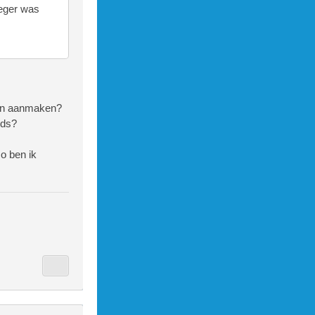
oeger was
kan aanmaken?
jds?
zo ben ik