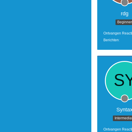
rdg
Beginner
Ontvangen React
Berichten
Synta
Intermedia
Ontvangen React