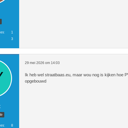
ies
1
3
29 mei 2026 om 14:03
Ik heb wel straatbaas.eu, maar wou nog is kijken hoe 
opgebouwd
x
te
ies
8