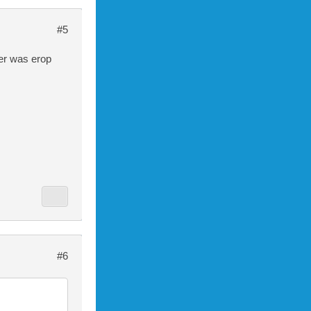
#5
er was erop
#6