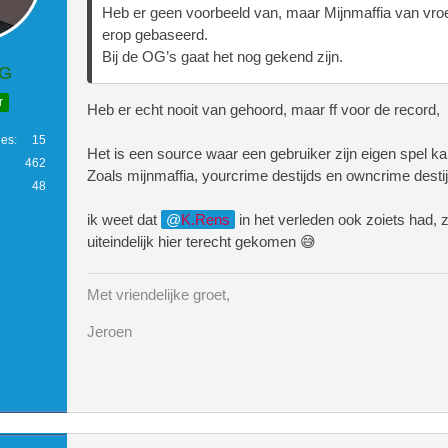
Heb er geen voorbeeld van, maar Mijnmaffia van vr
erop gebaseerd.
Bij de OG’s gaat het nog gekend zijn.
.G
r
Heb er echt nooit van gehoord, maar ff voor de record,
ies
15
Het is een source waar een gebruiker zijn eigen spel 
462
Zoals mijnmaffia, yourcrime destijds en owncrime desti
48
ik weet dat
K.Rens
in het verleden ook zoiets had, 
uiteindelijk hier terecht gekomen 😅
Met vriendelijke groet,
Jeroen