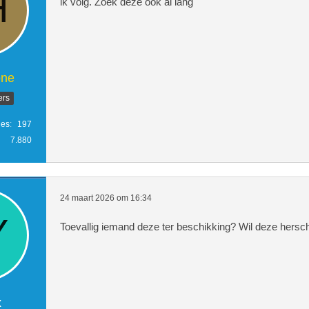
ik volg. Zoek deze ook al lang
one
ers
ies
197
7.880
24 maart 2026 om 16:34
Toevallig iemand deze ter beschikking? Wil deze hersch
x