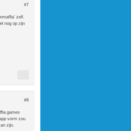
#7
maffia' zelf.
t nog op zijn
#8
affia games
n app vorm zou
an zijn.