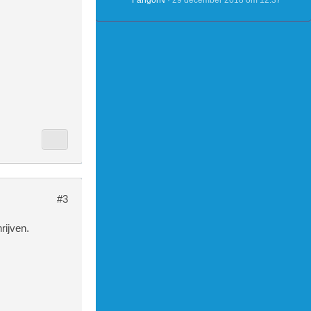
FangorN
29 december 2018 om 12:37
#3
rijven.