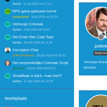
Dennii
11 juli 2026 om 13:13
RPG game gebouwd met AI
zwpgangster
9 juli 2026 om 11:25
(Verkoop) Criminals
Syntax
5 juli 2026 om 13:22
Het Grote Vibe Code Topic
Syntax
30 juni 2026 om 11:54
pottin
Ictscripters Chat
Beginner
Jeffrey.Hoekman
26 juni 2026 om 16:21
Ontvangen React
Het oorspronkelijke Criminals Script
Berichten
Jeroen.G
24 juni 2026 om 09:21
StraatBaas is back, maar hoe?!
Syntax
17 juni 2026 om 10:28
Marktplaats