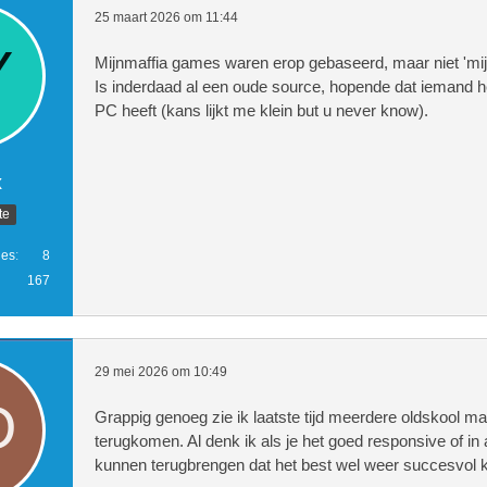
25 maart 2026 om 11:44
Mijnmaffia games waren erop gebaseerd, maar niet 'mijn
Is inderdaad al een oude source, hopende dat iemand he
PC heeft (kans lijkt me klein but u never know).
x
te
ies
8
167
29 mei 2026 om 10:49
Grappig genoeg zie ik laatste tijd meerdere oldskool m
terugkomen. Al denk ik als je het goed responsive of i
kunnen terugbrengen dat het best wel weer succesvol k