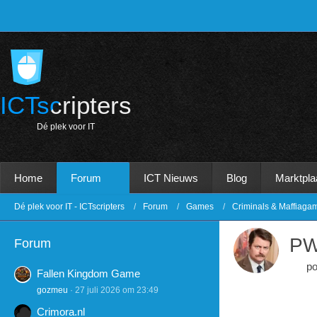
ICTscripters
D
é
p
l
e
k
v
o
o
r
I
T
Home
Forum
ICT Nieuws
Blog
Marktpla
Dé plek voor IT - ICTscripters
Forum
Games
Criminals & Maffiaga
PW
Forum
po
Fallen Kingdom Game
gozmeu
27 juli 2026 om 23:49
Crimora.nl