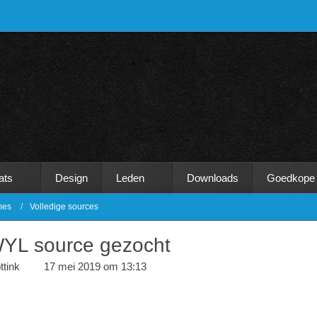
ats
Design
Leden
Downloads
Goedkope
mes
Volledige sources
YL source gezocht
ttink
17 mei 2019 om 13:13