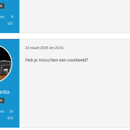
te
ies
8
167
24 maart 2026 om 20:41
Heb je misschien een voorbeeld?
edia
te
ies
24
415