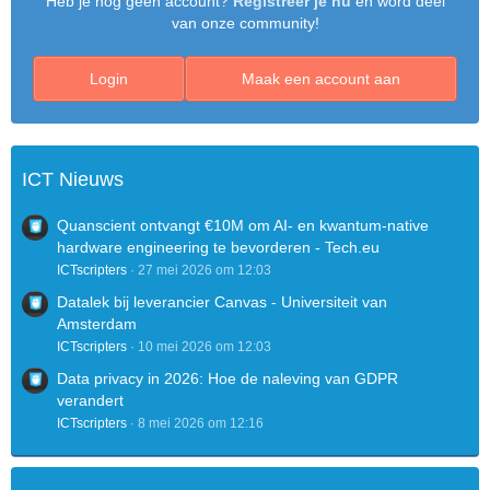
Heb je nog geen account?
Registreer je nu
en word deel
van onze community!
Login
Maak een account aan
ICT Nieuws
Quanscient ontvangt €10M om AI- en kwantum-native
hardware engineering te bevorderen - Tech.eu
ICTscripters
27 mei 2026 om 12:03
Datalek bij leverancier Canvas - Universiteit van
Amsterdam
ICTscripters
10 mei 2026 om 12:03
Data privacy in 2026: Hoe de naleving van GDPR
verandert
ICTscripters
8 mei 2026 om 12:16