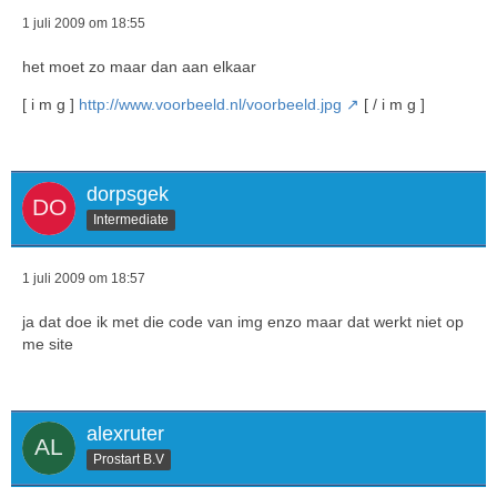
1 juli 2009 om 18:55
het moet zo maar dan aan elkaar
[ i m g ]
http://www.voorbeeld.nl/voorbeeld.jpg
[ / i m g ]
dorpsgek
Intermediate
1 juli 2009 om 18:57
ja dat doe ik met die code van img enzo maar dat werkt niet op
me site
alexruter
Prostart B.V