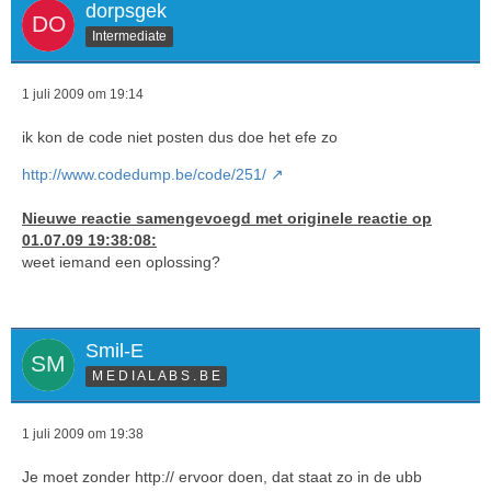
dorpsgek
Intermediate
?>
1 juli 2009 om 19:14
ik kon de code niet posten dus doe het efe zo
http://www.codedump.be/code/251/
Nieuwe reactie samengevoegd met originele reactie op
01.07.09 19:38:08:
weet iemand een oplossing?
Smil-E
M E D I A L A B S . B E
1 juli 2009 om 19:38
Je moet zonder http:// ervoor doen, dat staat zo in de ubb