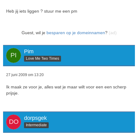
Heb jij iets liggen ? stuur me een pm
Guest, wil je
besparen op je domeinnamen
?
(ad)
Pim
Love Me Two Times
27 juni 2009 om 13:20
Ik maak ze voor je, alles wat je maar wilt voor een een scherp
prijsje.
dorpsgek
Intermediate