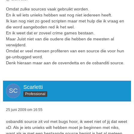
Omdat zulke sources vaak gebruikt worden.
En ik wil iets unieks hebben wat nog niet iedereen heeft.
Ik kan nog niet zo goed scripten maar met hulp die ik vraag en
die word aangeboden red ik het wel.
En ik weet dat er zoveel crime games bestaan.
Maar Juist niet van die oudere die hebben de meesten al
verwijderd.
Omdat er veel mensen profiteren van een source die voor hun
ge-unbugged word.
Denk hieraan maar aan de osvendetta en de osbanditi source.
Scarletti
Professional
25 juni 2009 om 16:55
osbanditi source zit vol met bugs hoor, ik weet niet of jij dat weet
xD. Als je iets unieks wilt hebben moet je beginnen met niks,
want als je met een bestaande source begint is het al meteen