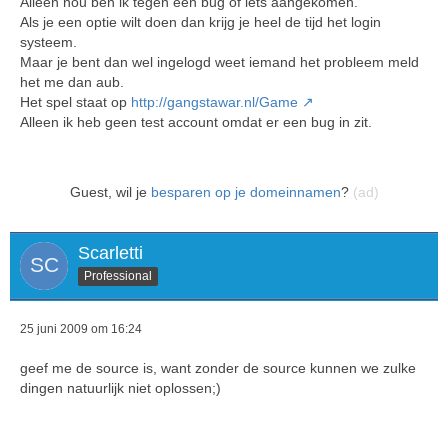
Alleen nou ben ik tegen een bug of iets aangekomen.
Als je een optie wilt doen dan krijg je heel de tijd het login
systeem.
Maar je bent dan wel ingelogd weet iemand het probleem meld
het me dan aub.
Het spel staat op
http://gangstawar.nl/Game
Alleen ik heb geen test account omdat er een bug in zit.
Guest, wil je
besparen op je domeinnamen
?
(ad)
Scarletti
Professional
25 juni 2009 om 16:24
geef me de source is, want zonder de source kunnen we zulke
dingen natuurlijk niet oplossen;)