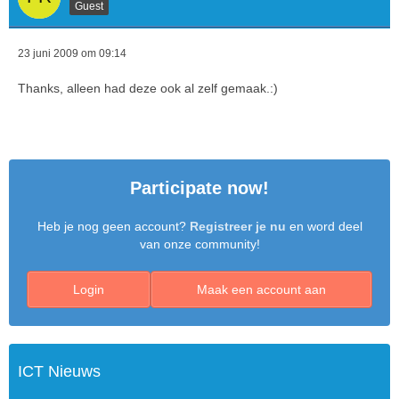
Guest
23 juni 2009 om 09:14
Thanks, alleen had deze ook al zelf gemaak.:)
	</td>
Participate now!
Heb je nog geen account?
Registreer je nu
en word deel
van onze community!
Login
Maak een account aan
ICT Nieuws