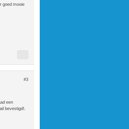
aar goed mooie
#3
aad een
il bevestigd!.