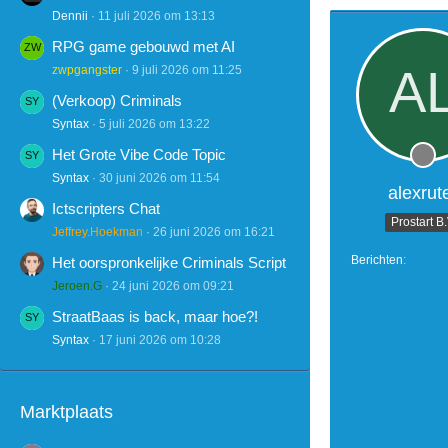
Dennii
11 juli 2026 om 13:13
RPG game gebouwd met AI
zwpgangster
9 juli 2026 om 11:25
(Verkoop) Criminals
Syntax
5 juli 2026 om 13:22
Het Grote Vibe Code Topic
Syntax
30 juni 2026 om 11:54
alexrut
Ictscripters Chat
Prostart B
Jeffrey.Hoekman
26 juni 2026 om 16:21
Berichten
Het oorspronkelijke Criminals Script
Jeroen.G
24 juni 2026 om 09:21
StraatBaas is back, maar hoe?!
Syntax
17 juni 2026 om 10:28
Marktplaats