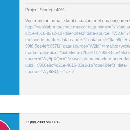
Project Starter :
40%
Voor meer informatie kunt u contact met ons opnemen v
http://<woltlab-metacode-marker data-name="b" data-u
c21e-4616-83a2-1b7dbe424ef3" data-source="W2Jd" />
metacode-marker data-name="i" data-uuid="6afb9ec5-
99f8-5ce4efc057f1" data-source="W2ld" />mailto:<wolt
marker data-uuid="6afb9ec5-726a-4117-99f8-5ce4efc05
source="Wy9pXQ==" /><woltlab-metacode-marker dat
uuid="9968e8cf-c21e-4616-83a2-1b7dbe424ef3" data-
source="Wy9iXQ==" />
17 juni 2009 om 14:19