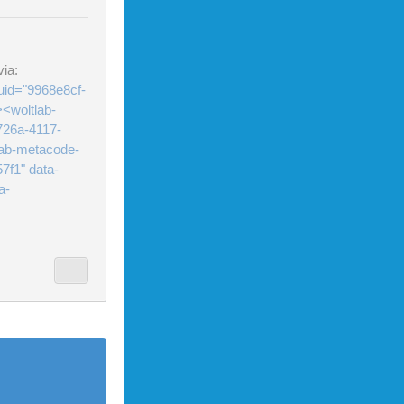
ia:
uid="9968e8cf-
<woltlab-
726a-4117-
lab-metacode-
7f1" data-
a-