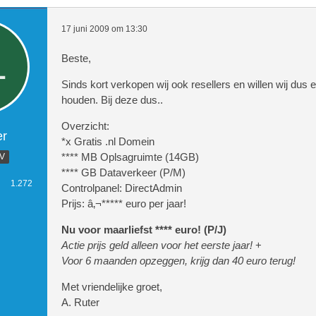
17 juni 2009 om 13:30
Beste,
Sinds kort verkopen wij ook resellers en willen wij dus e
houden. Bij deze dus..
Overzicht:
er
*x Gratis .nl Domein
**** MB Oplsagruimte (14GB)
.V
**** GB Dataverkeer (P/M)
1.272
Controlpanel: DirectAdmin
Prijs: â‚¬***** euro per jaar!
Nu voor maarliefst **** euro! (P/J)
Actie prijs geld alleen voor het eerste jaar!
+
Voor 6 maanden opzeggen, krijg dan 40 euro terug!
Met vriendelijke groet,
A. Ruter