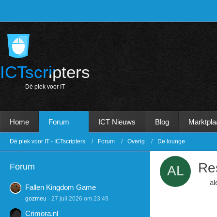
ICTscripters
D
é
p
l
e
k
v
o
o
r
I
T
Home
Forum
ICT Nieuws
Blog
Marktpla
Dé plek voor IT - ICTscripters
Forum
Overig
De lounge
Res
Forum
al
Fallen Kingdom Game
gozmeu
27 juli 2026 om 23:49
Crimora.nl