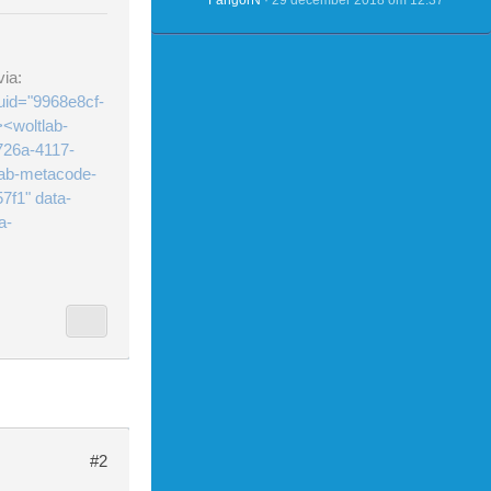
FangorN
29 december 2018 om 12:37
ia:
uid="9968e8cf-
<woltlab-
726a-4117-
lab-metacode-
7f1" data-
a-
#2