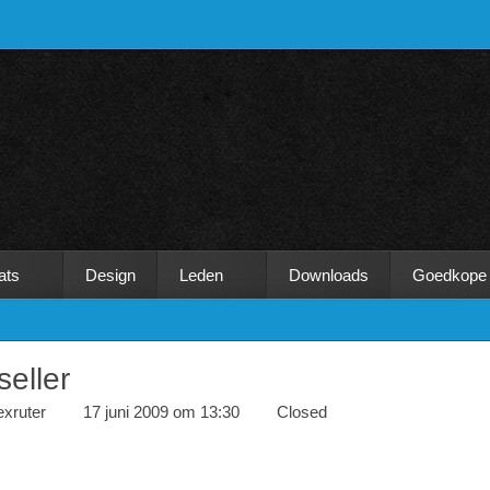
ats
Design
Leden
Downloads
Goedkope
eller
exruter
17 juni 2009 om 13:30
Closed