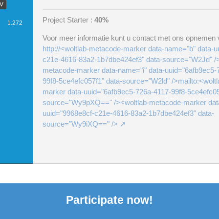
.V
Project Starter :
40%
1.272
Voor meer informatie kunt u contact met ons opnemen v
http://<woltlab-metacode-marker data-name="b" data-u
c21e-4616-83a2-1b7dbe424ef3" data-source="W2Jd" />
metacode-marker data-name="i" data-uuid="6afb9ec5-
99f8-5ce4efc057f1" data-source="W2ld" />mailto:<wolt
marker data-uuid="6afb9ec5-726a-4117-99f8-5ce4efc05
source="Wy9pXQ==" /><woltlab-metacode-marker dat
uuid="9968e8cf-c21e-4616-83a2-1b7dbe424ef3" data-
source="Wy9iXQ==" />
Participate now!