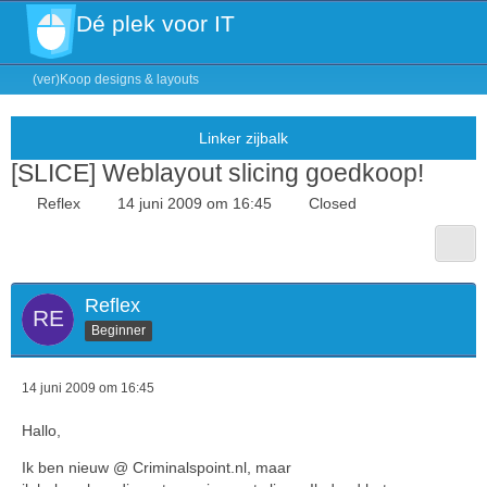
Dé plek voor IT
(ver)Koop designs & layouts
[SLICE] Weblayout slicing goedkoop!
Reflex
14 juni 2009 om 16:45
Closed
Reflex
Beginner
14 juni 2009 om 16:45
Hallo,
Ik ben nieuw @ Criminalspoint.nl, maar