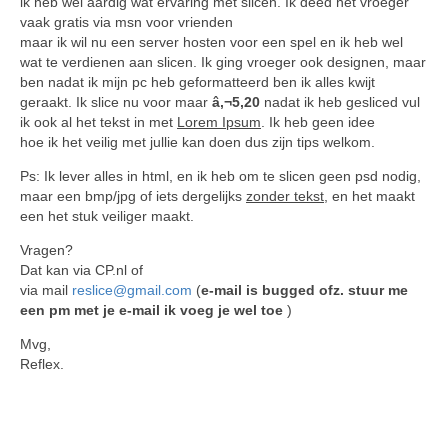
ik heb wel aardig wat ervaring met slicen. Ik deed het vroeger
vaak gratis via msn voor vrienden
maar ik wil nu een server hosten voor een spel en ik heb wel
wat te verdienen aan slicen. Ik ging vroeger ook designen, maar
ben nadat ik mijn pc heb geformatteerd ben ik alles kwijt
geraakt. Ik slice nu voor maar
â‚¬5,20
nadat ik heb gesliced vul
ik ook al het tekst in met
Lorem Ipsum
. Ik heb geen idee
hoe ik het veilig met jullie kan doen dus zijn tips welkom.
Ps: Ik lever alles in html, en ik heb om te slicen geen psd nodig,
maar een bmp/jpg of iets dergelijks
zonder tekst
, en het maakt
een het stuk veiliger maakt.
Vragen?
Dat kan via CP.nl of
via mail
reslice@gmail.com
(
e-mail is bugged ofz. stuur me
een pm met je e-mail ik voeg je wel toe
)
Mvg,
Reflex.